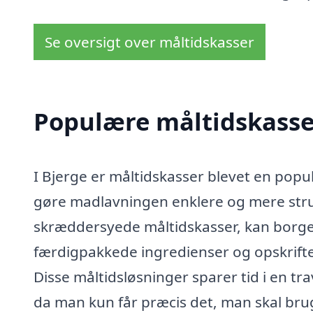
Se oversigt over måltidskasser
Populære måltidskasser
I Bjerge er måltidskasser blevet en pop
gøre madlavningen enklere og mere struk
skræddersyede måltidskasser, kan borg
færdigpakkede ingredienser og opskrifter
Disse måltidsløsninger sparer tid i en t
da man kun får præcis det, man skal bru