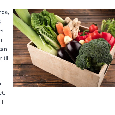
rge,
g
er
n
kan
 til
n
et,
 i