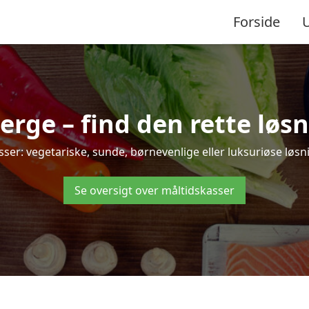
Forside
rge – find den rette løsnin
r: vegetariske, sunde, børnevenlige eller luksuriøse løsning
Se oversigt over måltidskasser