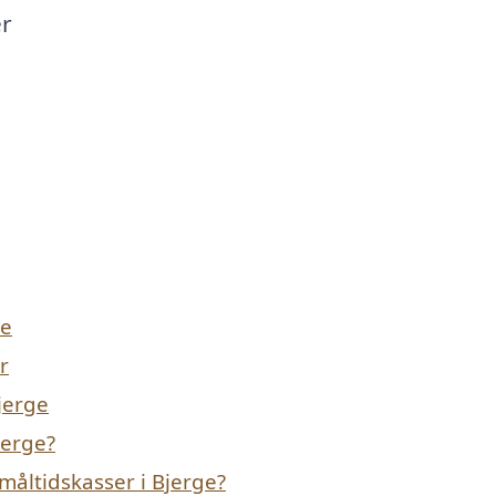
er
ge
r
Bjerge
jerge?
måltidskasser i Bjerge?