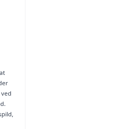
at
der
 ved
id.
pild,