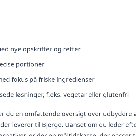
ed nye opskrifter og retter
æcise portioner
ed fokus på friske ingredienser
ede løsninger, f.eks. vegetar eller glutenfri
r du en omfattende oversigt over udbydere 
er leverer til Bjerge. Uanset om du leder eft
nativer, er der en måltidskasse, der passer ti