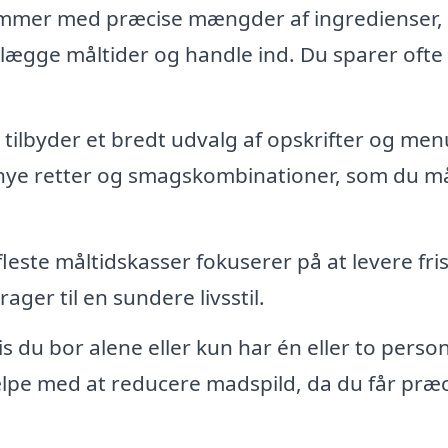
mmer med præcise mængder af ingredienser,
nlægge måltider og handle ind. Du sparer ofte 
lbyder et bredt udvalg af opskrifter og men
e nye retter og smagskombinationer, som du m
leste måltidskasser fokuserer på at levere fri
ager til en sundere livsstil.
s du bor alene eller kun har én eller to person
lpe med at reducere madspild, da du får præc