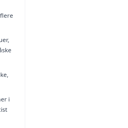
flere
uer,
åske
ske,
er i
ist