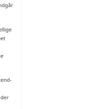
undgår
llige
Det
se
kend-
 der