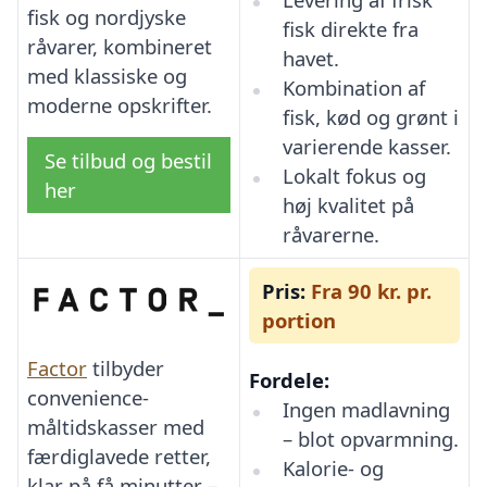
fisk og nordjyske
fisk direkte fra
råvarer, kombineret
havet.
med klassiske og
Kombination af
moderne opskrifter.
fisk, kød og grønt i
varierende kasser.
Se tilbud og bestil
Lokalt fokus og
her
høj kvalitet på
råvarerne.
Pris:
Fra 90 kr. pr.
portion
Factor
tilbyder
Fordele:
convenience-
Ingen madlavning
måltidskasser med
– blot opvarmning.
færdiglavede retter,
Kalorie- og
klar på få minutter –