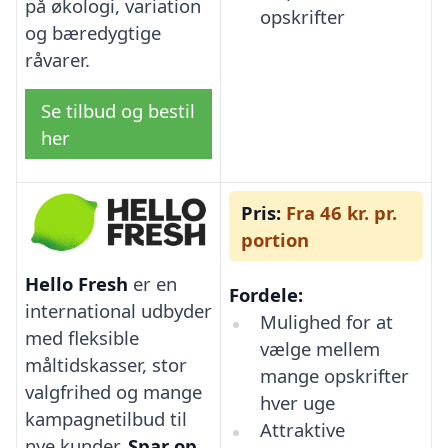
på økologi, variation
opskrifter
og bæredygtige
råvarer.
Se tilbud og bestil
her
Pris:
Fra 46 kr. pr.
portion
Hello Fresh
er en
Fordele:
international udbyder
Mulighed for at
med fleksible
vælge mellem
måltidskasser, stor
mange opskrifter
valgfrihed og mange
hver uge
kampagnetilbud til
Attraktive
nye kunder.
Spar op