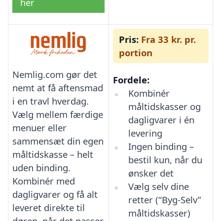
her
Pris:
Fra 33 kr. pr.
portion
Nemlig.com gør det
Fordele:
nemt at få aftensmad
Kombinér
i en travl hverdag.
måltidskasser og
Vælg mellem færdige
dagligvarer i én
menuer eller
levering
sammensæt din egen
Ingen binding –
måltidskasse – helt
bestil kun, når du
uden binding.
ønsker det
Kombinér med
Vælg selv dine
dagligvarer og få alt
retter (“Byg-Selv”
leveret direkte til
måltidskasser)
døren, når det passer