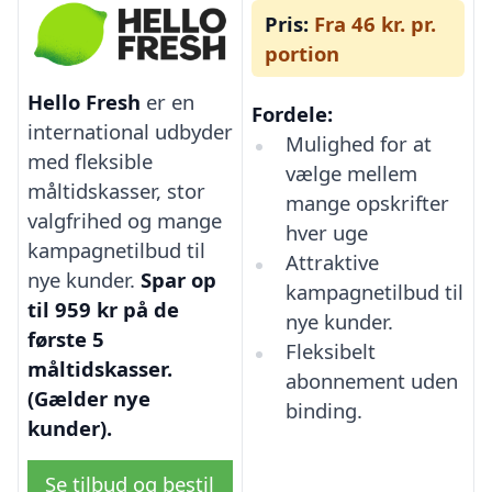
Pris:
Fra 46 kr. pr.
portion
Hello Fresh
er en
Fordele:
international udbyder
Mulighed for at
med fleksible
vælge mellem
måltidskasser, stor
mange opskrifter
valgfrihed og mange
hver uge
kampagnetilbud til
Attraktive
nye kunder.
Spar op
kampagnetilbud til
til 959 kr på de
nye kunder.
første 5
Fleksibelt
måltidskasser.
abonnement uden
(Gælder nye
binding.
kunder).
Se tilbud og bestil