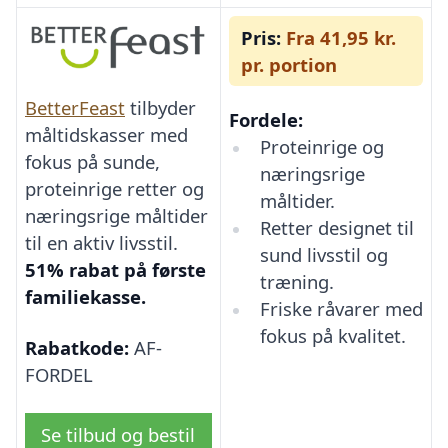
Pris:
Fra 41,95 kr.
pr. portion
BetterFeast
tilbyder
Fordele:
måltidskasser med
Proteinrige og
fokus på sunde,
næringsrige
proteinrige retter og
måltider.
næringsrige måltider
Retter designet til
til en aktiv livsstil.
sund livsstil og
51% rabat på første
træning.
familiekasse.
Friske råvarer med
fokus på kvalitet.
Rabatkode:
AF-
FORDEL
Se tilbud og bestil