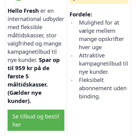
Hello Fresh
er en
Fordele:
international udbyder
Mulighed for at
med fleksible
vælge mellem
måltidskasser, stor
mange opskrifter
valgfrihed og mange
hver uge
kampagnetilbud til
Attraktive
nye kunder.
Spar op
kampagnetilbud til
til 959 kr på de
nye kunder.
første 5
Fleksibelt
måltidskasser.
abonnement uden
(Gælder nye
binding.
kunder).
Se tilbud og bestil
her