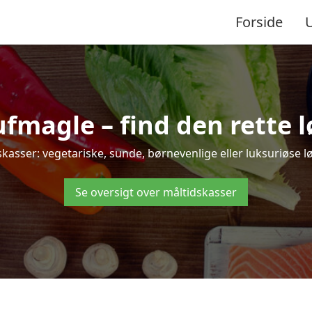
Forside
magle – find den rette løs
ser: vegetariske, sunde, børnevenlige eller luksuriøse løsn
Se oversigt over måltidskasser