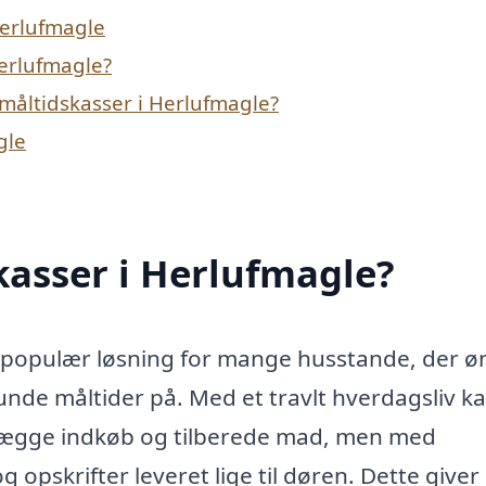
Herlufmagle
Herlufmagle?
måltidskasser i Herlufmagle?
gle
kasser i Herlufmagle?
n populær løsning for mange husstande, der ø
de måltider på. Med et travlt hverdagsliv ka
anlægge indkøb og tilberede mad, men med
 opskrifter leveret lige til døren. Dette giver