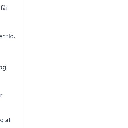
 får
r tid.
 og
r
g af