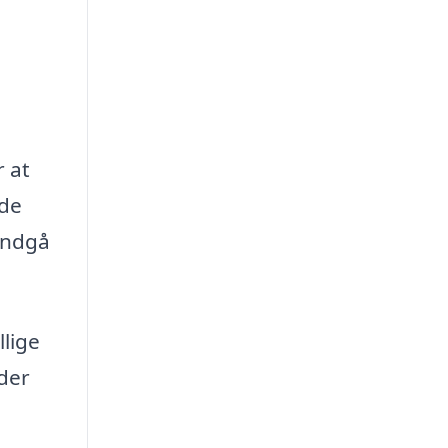
r at
nde
 undgå
llige
 der