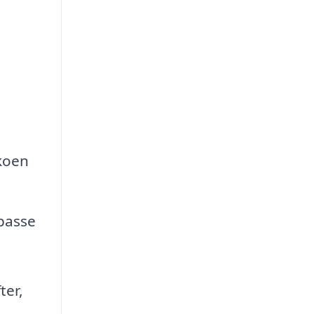
ikoen
passe
ter,