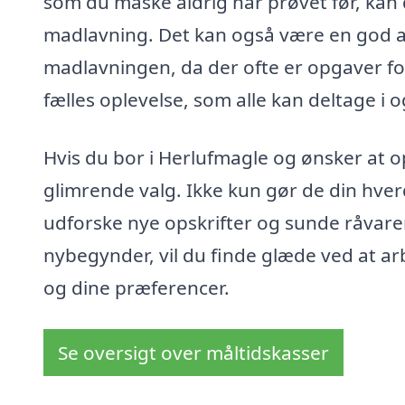
som du måske aldrig har prøvet før, kan
madlavning. Det kan også være en god anl
madlavningen, da der ofte er opgaver fo
fælles oplevelse, som alle kan deltage i
Hvis du bor i Herlufmagle og ønsker at o
glimrende valg. Ikke kun gør de din hver
udforske nye opskrifter og sunde råvarer
nybegynder, vil du finde glæde ved at arbe
og dine præferencer.
Se oversigt over måltidskasser