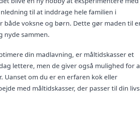
 det blive en ny hobby at eksperimentere med
edning til at inddrage hele familien i
r både voksne og børn. Dette gør maden til e
 og nyde sammen.
ptimere din madlavning, er måltidskasser et
dag lettere, men de giver også mulighed for a
. Uanset om du er en erfaren kok eller
jde med måltidskasser, der passer til din livss