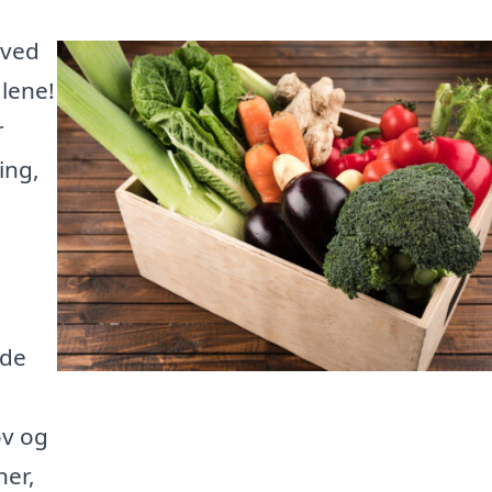
 ved
alene!
r
ing,
nde
ov og
ner,