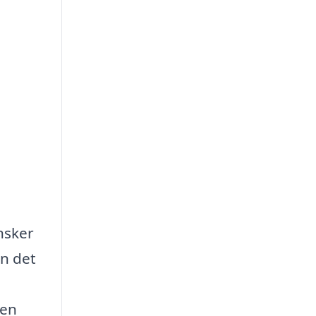
nsker
n det
 en