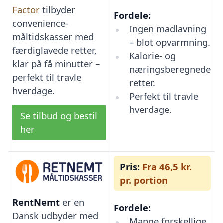
Factor
tilbyder
Fordele:
convenience-
Ingen madlavning
måltidskasser med
– blot opvarmning.
færdiglavede retter,
Kalorie- og
klar på få minutter –
næringsberegnede
perfekt til travle
retter.
hverdage.
Perfekt til travle
hverdage.
Se tilbud og bestil
her
Pris:
Fra 46,5 kr.
pr. portion
RentNemt
er en
Fordele:
Dansk udbyder med
Mange forskellige