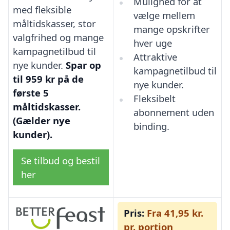
Mulighed for at
med fleksible
vælge mellem
måltidskasser, stor
mange opskrifter
valgfrihed og mange
hver uge
kampagnetilbud til
Attraktive
nye kunder.
Spar op
kampagnetilbud til
til 959 kr på de
nye kunder.
første 5
Fleksibelt
måltidskasser.
abonnement uden
(Gælder nye
binding.
kunder).
Se tilbud og bestil
her
Pris:
Fra 41,95 kr.
pr. portion