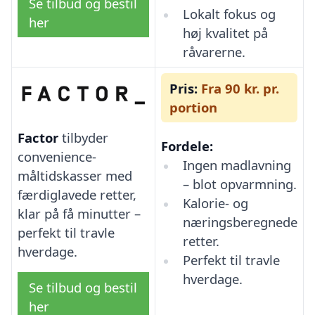
Se tilbud og bestil
Lokalt fokus og
her
høj kvalitet på
råvarerne.
Pris:
Fra 90 kr. pr.
portion
Factor
tilbyder
Fordele:
convenience-
Ingen madlavning
måltidskasser med
– blot opvarmning.
færdiglavede retter,
Kalorie- og
klar på få minutter –
næringsberegnede
perfekt til travle
retter.
hverdage.
Perfekt til travle
hverdage.
Se tilbud og bestil
her