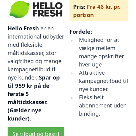
Pris:
Fra 46 kr. pr.
portion
Hello Fresh
er en
Fordele:
international udbyder
Mulighed for at
med fleksible
vælge mellem
måltidskasser, stor
mange opskrifter
valgfrihed og mange
hver uge
kampagnetilbud til
Attraktive
nye kunder.
Spar op
kampagnetilbud til
til 959 kr på de
nye kunder.
første 5
Fleksibelt
måltidskasser.
abonnement uden
(Gælder nye
binding.
kunder).
Se tilbud og bestil