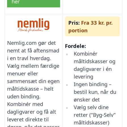
her
Pris:
Fra 33 kr. pr.
portion
Nemlig.com gør det
Fordele:
nemt at få aftensmad
Kombinér
i en travl hverdag.
måltidskasser og
Vælg mellem færdige
dagligvarer i én
menuer eller
levering
sammensæt din egen
Ingen binding –
måltidskasse – helt
bestil kun, når du
uden binding.
ønsker det
Kombinér med
Vælg selv dine
dagligvarer og få alt
retter (“Byg-Selv”
leveret direkte til
måltidskasser)
døren, når det passer