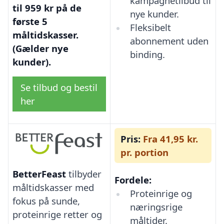
kampagnetilbud til
til 959 kr på de
nye kunder.
første 5
Fleksibelt
måltidskasser.
abonnement uden
(Gælder nye
binding.
kunder).
Se tilbud og bestil
her
Pris:
Fra 41,95 kr.
pr. portion
BetterFeast
tilbyder
Fordele:
måltidskasser med
Proteinrige og
fokus på sunde,
næringsrige
proteinrige retter og
måltider.