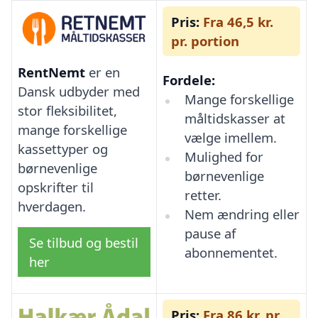
Pris:
Fra 46,5 kr.
pr. portion
RentNemt
er en
Fordele:
Dansk udbyder med
Mange forskellige
stor fleksibilitet,
måltidskasser at
mange forskellige
vælge imellem.
kassettyper og
Mulighed for
børnevenlige
børnevenlige
opskrifter til
retter.
hverdagen.
Nem ændring eller
pause af
Se tilbud og bestil
abonnementet.
her
Pris:
Fra 86 kr. pr.