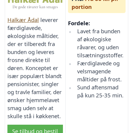
portion
Halkær Ådal
leverer
Fordele:
færdiglavede,
Lavet fra bunden
økologiske måltider,
af økologiske
der er tilberedt fra
råvarer, og uden
bunden og leveres
tilsætningsstoffer.
frosne direkte til
Færdiglavede og
døren. Konceptet er
velsmagende
især populært blandt
måltider på frost.
pensionister, singler
Sund aftensmad
og travle familier, der
på kun 25-35 min.
ønsker hjemmelavet
smag uden selv at
skulle stå i køkkenet.
Se tilbud og bestil