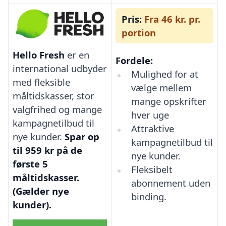
Pris:
Fra 46 kr. pr.
portion
Hello Fresh
er en
Fordele:
international udbyder
Mulighed for at
med fleksible
vælge mellem
måltidskasser, stor
mange opskrifter
valgfrihed og mange
hver uge
kampagnetilbud til
Attraktive
nye kunder.
Spar op
kampagnetilbud til
til 959 kr på de
nye kunder.
første 5
Fleksibelt
måltidskasser.
abonnement uden
(Gælder nye
binding.
kunder).