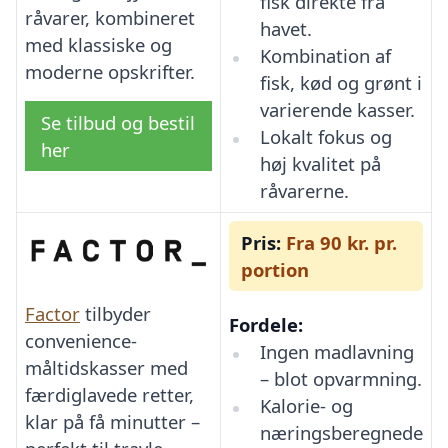
fisk direkte fra
råvarer, kombineret
havet.
med klassiske og
Kombination af
moderne opskrifter.
fisk, kød og grønt i
varierende kasser.
Se tilbud og bestil
Lokalt fokus og
her
høj kvalitet på
råvarerne.
Pris:
Fra 90 kr. pr.
portion
Factor
tilbyder
Fordele:
convenience-
Ingen madlavning
måltidskasser med
– blot opvarmning.
færdiglavede retter,
Kalorie- og
klar på få minutter –
næringsberegnede