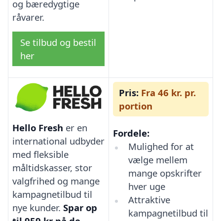
og bæredygtige
råvarer.
Se tilbud og bestil
her
Pris:
Fra 46 kr. pr.
portion
Hello Fresh
er en
Fordele:
international udbyder
Mulighed for at
med fleksible
vælge mellem
måltidskasser, stor
mange opskrifter
valgfrihed og mange
hver uge
kampagnetilbud til
Attraktive
nye kunder.
Spar op
kampagnetilbud til
til 959 kr på de