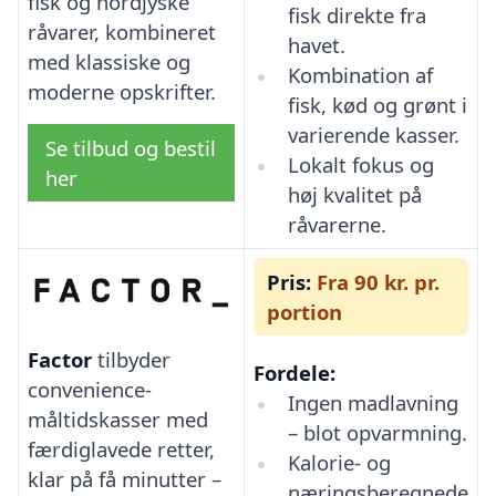
fisk og nordjyske
fisk direkte fra
råvarer, kombineret
havet.
med klassiske og
Kombination af
moderne opskrifter.
fisk, kød og grønt i
varierende kasser.
Se tilbud og bestil
Lokalt fokus og
her
høj kvalitet på
råvarerne.
Pris:
Fra 90 kr. pr.
portion
Factor
tilbyder
Fordele:
convenience-
Ingen madlavning
måltidskasser med
– blot opvarmning.
færdiglavede retter,
Kalorie- og
klar på få minutter –
næringsberegnede