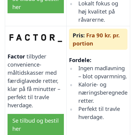
Lokalt fokus og
her
høj kvalitet på
råvarerne.
Pris:
Fra 90 kr. pr.
portion
Factor
tilbyder
Fordele:
convenience-
Ingen madlavning
måltidskasser med
– blot opvarmning.
færdiglavede retter,
Kalorie- og
klar på få minutter –
næringsberegnede
perfekt til travle
retter.
hverdage.
Perfekt til travle
hverdage.
Se tilbud og bestil
her