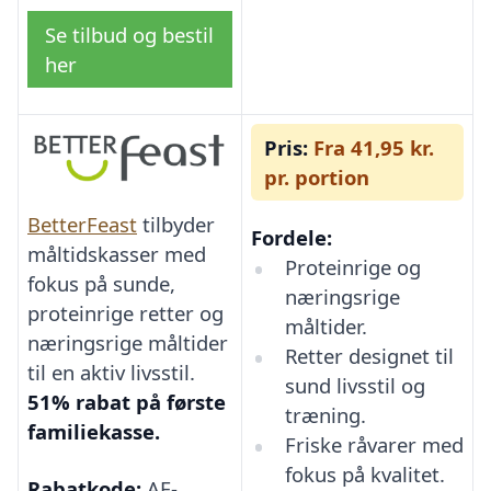
Se tilbud og bestil
her
Pris:
Fra 41,95 kr.
pr. portion
BetterFeast
tilbyder
Fordele:
måltidskasser med
Proteinrige og
fokus på sunde,
næringsrige
proteinrige retter og
måltider.
næringsrige måltider
Retter designet til
til en aktiv livsstil.
sund livsstil og
51% rabat på første
træning.
familiekasse.
Friske råvarer med
fokus på kvalitet.
Rabatkode:
AF-