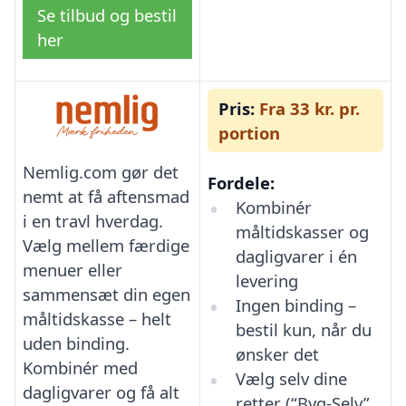
Se tilbud og bestil
her
Pris:
Fra 33 kr. pr.
portion
Nemlig.com gør det
Fordele:
nemt at få aftensmad
Kombinér
i en travl hverdag.
måltidskasser og
Vælg mellem færdige
dagligvarer i én
menuer eller
levering
sammensæt din egen
Ingen binding –
måltidskasse – helt
bestil kun, når du
uden binding.
ønsker det
Kombinér med
Vælg selv dine
dagligvarer og få alt
retter (“Byg-Selv”