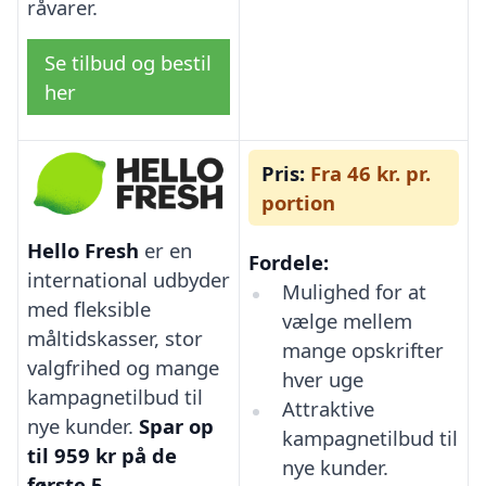
råvarer.
Se tilbud og bestil
her
Pris:
Fra 46 kr. pr.
portion
Hello Fresh
er en
Fordele:
international udbyder
Mulighed for at
med fleksible
vælge mellem
måltidskasser, stor
mange opskrifter
valgfrihed og mange
hver uge
kampagnetilbud til
Attraktive
nye kunder.
Spar op
kampagnetilbud til
til 959 kr på de
nye kunder.
første 5