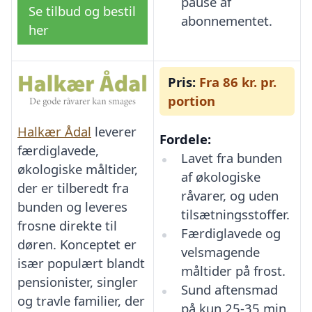
pause af
Se tilbud og bestil
abonnementet.
her
Pris:
Fra 86 kr. pr.
portion
Halkær Ådal
leverer
Fordele:
færdiglavede,
Lavet fra bunden
økologiske måltider,
af økologiske
der er tilberedt fra
råvarer, og uden
bunden og leveres
tilsætningsstoffer.
frosne direkte til
Færdiglavede og
døren. Konceptet er
velsmagende
især populært blandt
måltider på frost.
pensionister, singler
Sund aftensmad
og travle familier, der
på kun 25-35 min.