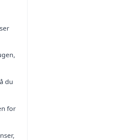
nser
 ugen,
så du
n for
nser,