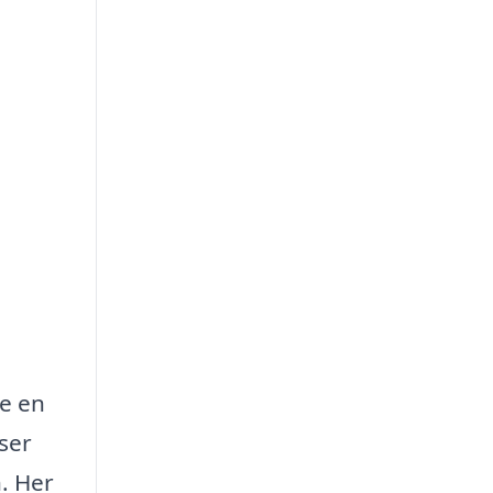
re en
ser
n. Her