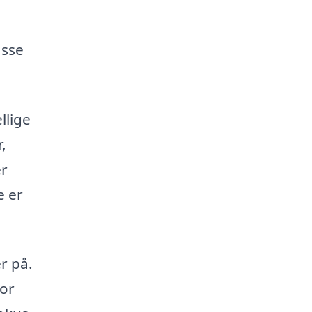
asse
llige
,
er
e er
r på.
for