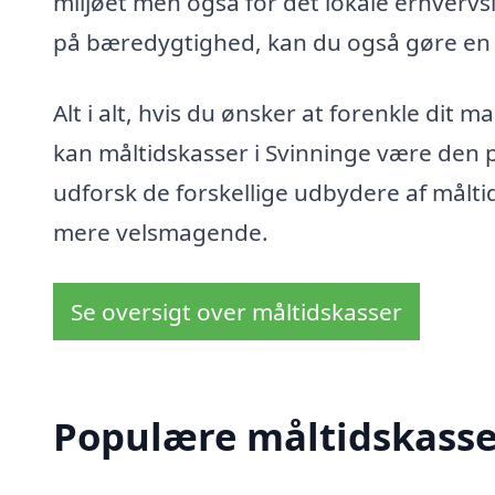
miljøet men også for det lokale erhvervsl
på bæredygtighed, kan du også gøre en 
Alt i alt, hvis du ønsker at forenkle dit m
kan måltidskasser i Svinninge være den p
udforsk de forskellige udbydere af målti
mere velsmagende.
Se oversigt over måltidskasser
Populære måltidskasser