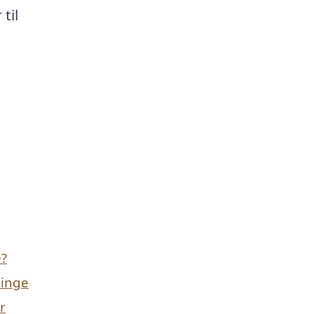
til
e?
ninge
r