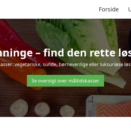
Forside
inge – find den rette løsn
er: vegetariske, sunde, børnevenlige eller luksuriøse løsni
Se oversigt over måltidskasser