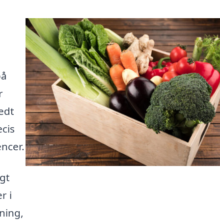
på
r
edt
cis
encer.
igt
r i
ning,