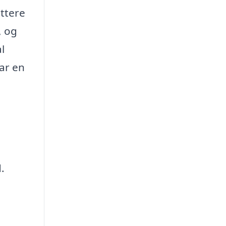
ettere
, og
l
ar en
.