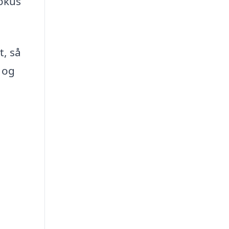
fokus
t, så
 og