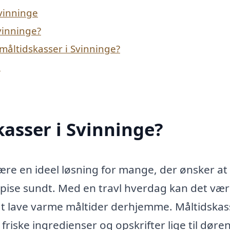
Svinninge
vinninge?
måltidskasser i Svinninge?
e
asser i Svinninge?
ære en ideel løsning for mange, der ønsker at
pise sundt. Med en travl hverdag kan det væ
l at lave varme måltider derhjemme. Måltidskas
 friske ingredienser og opskrifter lige til døre