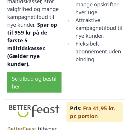
måltidskasser, stor
mange opskrifter
valgfrihed og mange
hver uge
kampagnetilbud til
Attraktive
nye kunder.
Spar op
kampagnetilbud til
til 959 kr på de
nye kunder.
første 5
Fleksibelt
måltidskasser.
abonnement uden
(Gælder nye
binding.
kunder).
Se tilbud og bestil
her
Pris:
Fra 41,95 kr.
pr. portion
BetterFeast
tilbyder