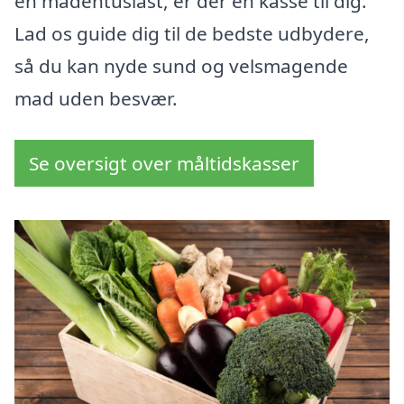
en madentusiast, er der en kasse til dig.
Lad os guide dig til de bedste udbydere,
så du kan nyde sund og velsmagende
mad uden besvær.
Se oversigt over måltidskasser