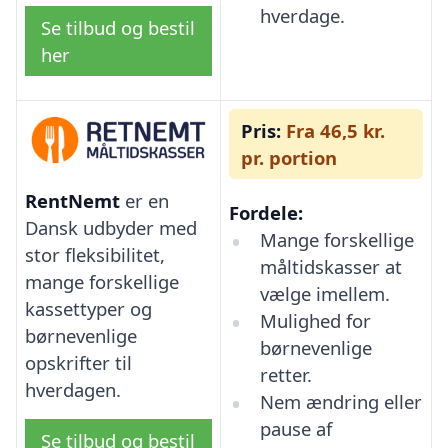
hverdage.
Se tilbud og bestil
her
Pris:
Fra 46,5 kr.
pr. portion
RentNemt
er en
Fordele:
Dansk udbyder med
Mange forskellige
stor fleksibilitet,
måltidskasser at
mange forskellige
vælge imellem.
kassettyper og
Mulighed for
børnevenlige
børnevenlige
opskrifter til
retter.
hverdagen.
Nem ændring eller
pause af
Se tilbud og bestil