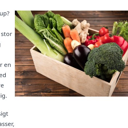
rup?
 stor
g
r en
med
re
ig.
igt
asser,