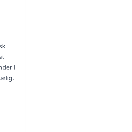
sk
at
nder i
elig.