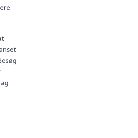
mere
at
anset
 Besøg
r
dag