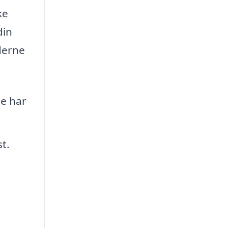
ke
din
derne
:
se har
t.