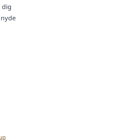
 dig
n nyde
t
rup