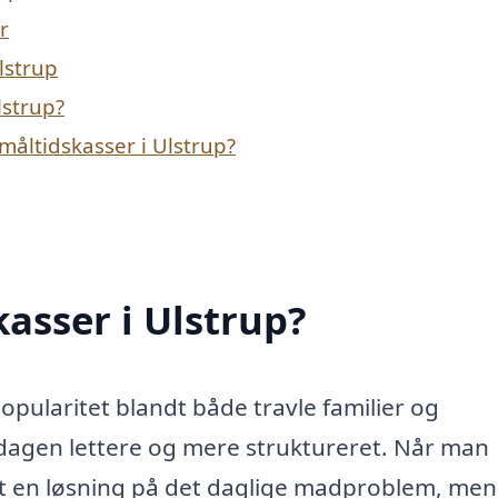
r
lstrup
lstrup?
måltidskasser i Ulstrup?
asser i Ulstrup?
opularitet blandt både travle familier og
dagen lettere og mere struktureret. Når man
lot en løsning på det daglige madproblem, me