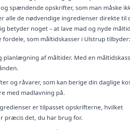
e og spændende opskrifter, som man måske ik
rer alle de nødvendige ingredienser direkte til 
elig betyder noget – at lave mad og nyde målti
 fordele, som måltidskasser i Ulstrup tilbyder
g planlægning af måltider. Med en måltidskas
hånden.
ter og råvarer, som kan berige din daglige kos
ere med madlavning på.
edienser er tilpasset opskrifterne, hvilket
r præcis det, du har brug for.