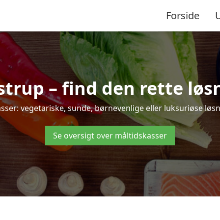
Forside
rup – find den rette løsni
r: vegetariske, sunde, børnevenlige eller luksuriøse løsnin
Se oversigt over måltidskasser