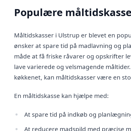
Populære måltidskasser
Måltidskasser i Ulstrup er blevet en pop
ønsker at spare tid på madlavning og pl
måde at få friske råvarer og opskrifter lev
lave varierede og velsmagende måltider.
køkkenet, kan måltidskasser være en sto
En måltidskasse kan hjælpe med:
At spare tid på indkøb og planlægnin
At reducere madspild med præcise m