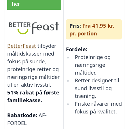
her
Pris:
Fra 41,95 kr.
pr. portion
BetterFeast
tilbyder
Fordele:
måltidskasser med
Proteinrige og
fokus på sunde,
næringsrige
proteinrige retter og
måltider.
næringsrige måltider
Retter designet til
til en aktiv livsstil.
sund livsstil og
51% rabat på første
træning.
familiekasse.
Friske råvarer med
fokus på kvalitet.
Rabatkode:
AF-
FORDEL