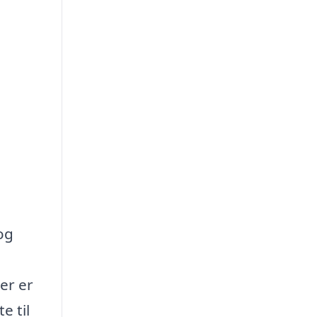
og
ser er
e til