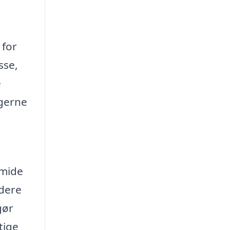
.
 for
sse,
e
ngerne
smide
ydere
gør
tige