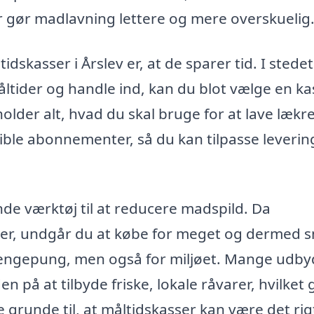
er gør madlavning lettere og mere overskuelig
dskasser i Årslev er, at de sparer tid. I stedet
ltider og handle ind, kan du blot vælge en ka
older alt, hvad du skal bruge for at lave lækr
sible abonnementer, så du kan tilpasse leveri
de værktøj til at reducere madspild. Da
er, undgår du at købe for meget og dermed 
 pengepung, men også for miljøet. Mange udb
n på at tilbyde friske, lokale råvarer, hvilket 
e grunde til, at måltidskasser kan være det rig