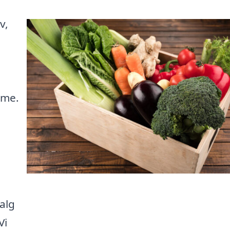
v,
mme.
alg
Vi