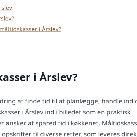
rslev
rslev?
åltidskasser i Årslev?
asser i Årslev?
ring at finde tid til at planlægge, handle ind 
sser i Årslev ind i billedet som en praktisk
 der ønsker at spared tid i køkkenet. Måltidskas
krifter til diverse retter, som leveres direkt