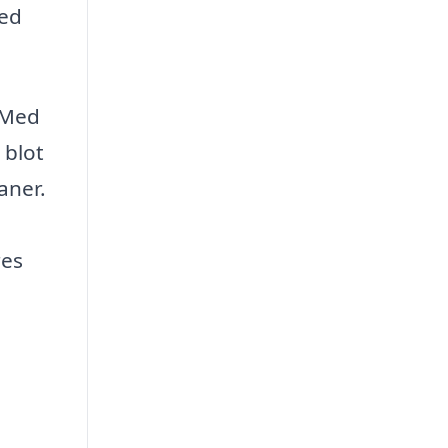
hed
 Med
 blot
aner.
res