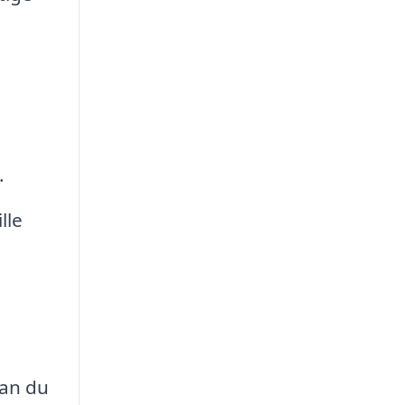
.
lle
kan du