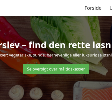
Forside
lev – find den rette løsnin
r: vegetariske, sunde, børnevenlige eller luksuriøse løsning
Se oversigt over måltidskasser