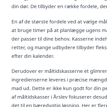
din dør. De tilbyder en række fordele, d
En af de største fordele ved at vælge målti
at bruge timer på at planlægge ugens må
der passer til dine behov. Kasserne indeh
retter, og mange udbydere tilbyder flek
efter din kalender.
Derudover er måltidskasserne et glimren
ingredienserne leveres i præcise mængd
mad ud. Dette er ikke kun godt for din
af måltidskasser i Årslev fokuserer desude
det til en bæredygtig løsning. Her er fler