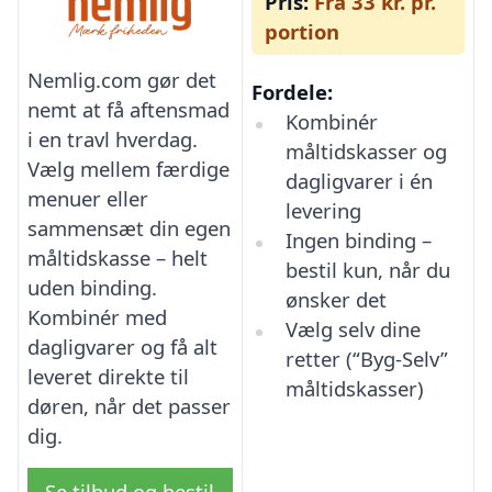
Pris:
Fra 33 kr. pr.
portion
Nemlig.com gør det
Fordele:
nemt at få aftensmad
Kombinér
i en travl hverdag.
måltidskasser og
Vælg mellem færdige
dagligvarer i én
menuer eller
levering
sammensæt din egen
Ingen binding –
måltidskasse – helt
bestil kun, når du
uden binding.
ønsker det
Kombinér med
Vælg selv dine
dagligvarer og få alt
retter (“Byg-Selv”
leveret direkte til
måltidskasser)
døren, når det passer
dig.
Se tilbud og bestil