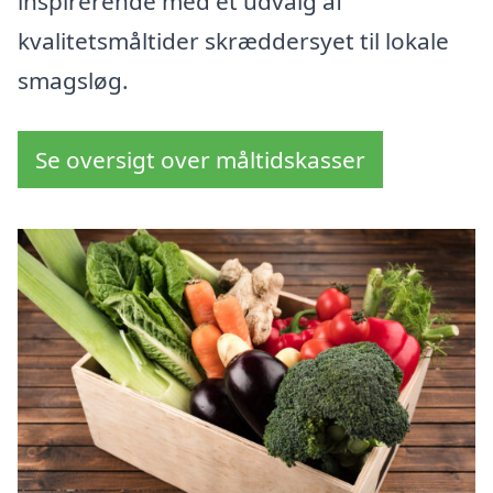
inspirerende med et udvalg af
kvalitetsmåltider skræddersyet til lokale
smagsløg.
Se oversigt over måltidskasser