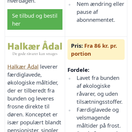
hverdagen.
Nem ændring eller
pause af
Se tilbud og bestil
abonnementet.
her
Pris:
Fra 86 kr. pr.
portion
Halkær Ådal
leverer
Fordele:
færdiglavede,
Lavet fra bunden
økologiske måltider,
af økologiske
der er tilberedt fra
råvarer, og uden
bunden og leveres
tilsætningsstoffer.
frosne direkte til
Færdiglavede og
døren. Konceptet er
velsmagende
især populært blandt
måltider på frost.
pensionister, singler