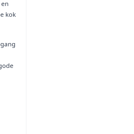
 en
te kok
ilgang
 gode