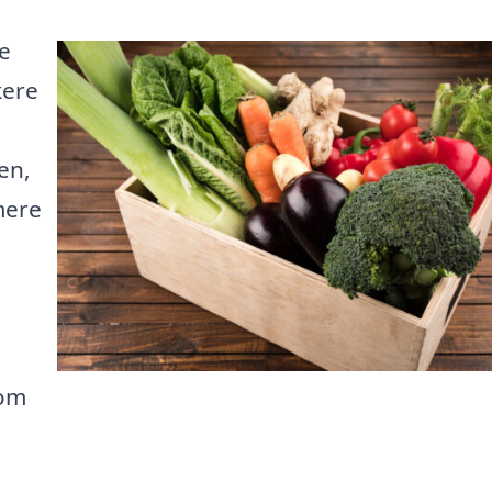
re
kere
en,
mere
 om