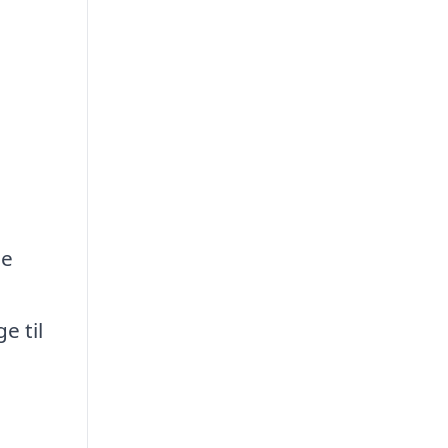
le
e til