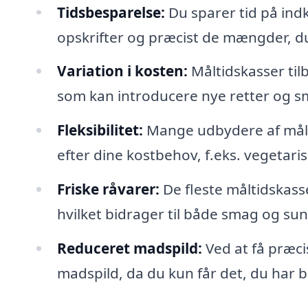
Tidsbesparelse:
Du sparer tid på ind
opskrifter og præcist de mængder, du
Variation i kosten:
Måltidskasser til
som kan introducere nye retter og sma
Fleksibilitet:
Mange udbydere af målti
efter dine kostbehov, f.eks. vegetarisk
Friske råvarer:
De fleste måltidskass
hvilket bidrager til både smag og su
Reduceret madspild:
Ved at få præci
madspild, da du kun får det, du har b