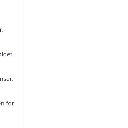
r,
oldet
nser,
n for