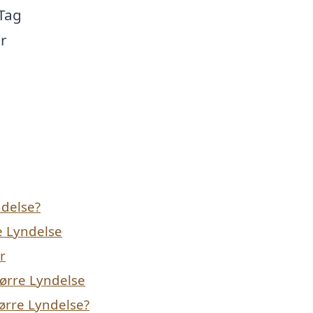
 Tag
er
ndelse?
e Lyndelse
r
Nørre Lyndelse
Nørre Lyndelse?