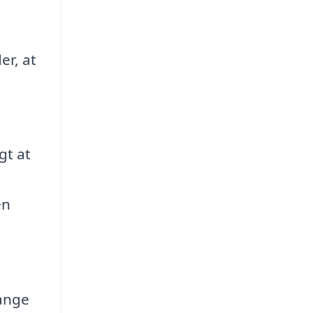
er, at
gt at
en
mange