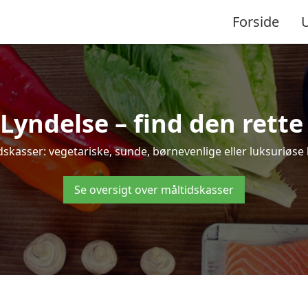
Forside
yndelse – find den rette lø
asser: vegetariske, sunde, børnevenlige eller luksuriøse løs
Se oversigt over måltidskasser