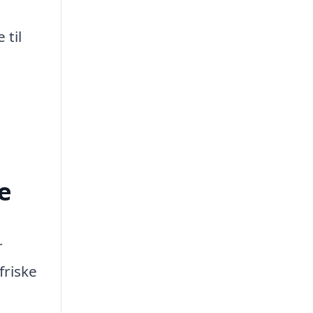
 til
e
r
friske