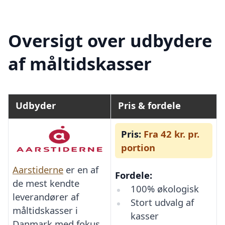
Oversigt over udbydere
af måltidskasser
Udbyder
Pris & fordele
Pris:
Fra 42 kr. pr.
portion
Aarstiderne
er en af
Fordele:
de mest kendte
100% økologisk
leverandører af
Stort udvalg af
måltidskasser i
kasser
Danmark med fokus