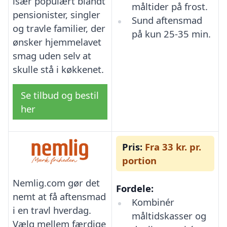
især populært blandt
måltider på frost.
pensionister, singler
Sund aftensmad
og travle familier, der
på kun 25-35 min.
ønsker hjemmelavet
smag uden selv at
skulle stå i køkkenet.
Se tilbud og bestil
her
Pris:
Fra 33 kr. pr.
portion
Nemlig.com gør det
Fordele:
nemt at få aftensmad
Kombinér
i en travl hverdag.
måltidskasser og
Vælg mellem færdige