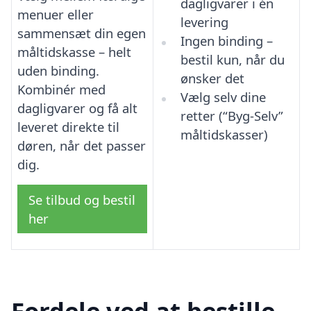
dagligvarer i én
menuer eller
levering
sammensæt din egen
Ingen binding –
måltidskasse – helt
bestil kun, når du
uden binding.
ønsker det
Kombinér med
Vælg selv dine
dagligvarer og få alt
retter (“Byg-Selv”
leveret direkte til
måltidskasser)
døren, når det passer
dig.
Se tilbud og bestil
her
Fordele ved at bestille