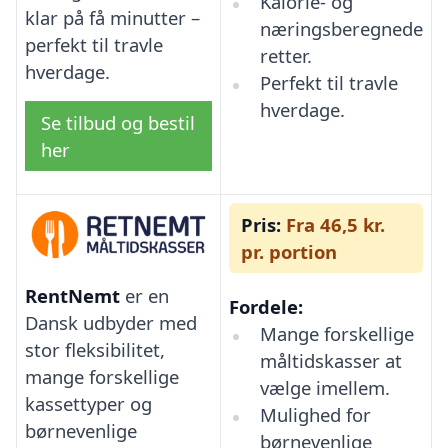
Kalorie- og
klar på få minutter –
næringsberegnede
perfekt til travle
retter.
hverdage.
Perfekt til travle
hverdage.
Se tilbud og bestil
her
Pris:
Fra 46,5 kr.
pr. portion
RentNemt
er en
Fordele:
Dansk udbyder med
Mange forskellige
stor fleksibilitet,
måltidskasser at
mange forskellige
vælge imellem.
kassettyper og
Mulighed for
børnevenlige
børnevenlige