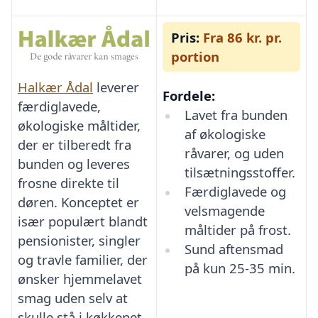
Pris:
Fra 86 kr. pr.
portion
Halkær Ådal
leverer
Fordele:
færdiglavede,
Lavet fra bunden
økologiske måltider,
af økologiske
der er tilberedt fra
råvarer, og uden
bunden og leveres
tilsætningsstoffer.
frosne direkte til
Færdiglavede og
døren. Konceptet er
velsmagende
især populært blandt
måltider på frost.
pensionister, singler
Sund aftensmad
og travle familier, der
på kun 25-35 min.
ønsker hjemmelavet
smag uden selv at
skulle stå i køkkenet.