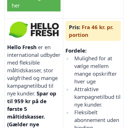
her
Pris:
Fra 46 kr. pr.
portion
Hello Fresh
er en
Fordele:
international udbyder
Mulighed for at
med fleksible
vælge mellem
måltidskasser, stor
mange opskrifter
valgfrihed og mange
hver uge
kampagnetilbud til
Attraktive
nye kunder.
Spar op
kampagnetilbud til
til 959 kr på de
nye kunder.
første 5
Fleksibelt
måltidskasser.
abonnement uden
(Gælder nye
binding.