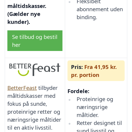
Fleksibelt
måltidskasser.
abonnement uden
(Gælder nye
binding.
kunder).
Se tilbud og bestil
her
Pris:
Fra 41,95 kr.
pr. portion
BetterFeast
tilbyder
Fordele:
måltidskasser med
Proteinrige og
fokus på sunde,
næringsrige
proteinrige retter og
måltider.
næringsrige måltider
Retter designet til
til en aktiv livsstil.
sund livsstil og