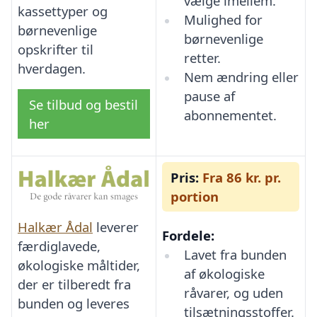
vælge imellem.
kassettyper og
Mulighed for
børnevenlige
børnevenlige
opskrifter til
retter.
hverdagen.
Nem ændring eller
pause af
Se tilbud og bestil
abonnementet.
her
Pris:
Fra 86 kr. pr.
portion
Halkær Ådal
leverer
Fordele:
færdiglavede,
Lavet fra bunden
økologiske måltider,
af økologiske
der er tilberedt fra
råvarer, og uden
bunden og leveres
tilsætningsstoffer.