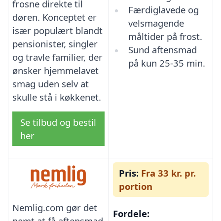
frosne direkte til
Færdiglavede og
døren. Konceptet er
velsmagende
især populært blandt
måltider på frost.
pensionister, singler
Sund aftensmad
og travle familier, der
på kun 25-35 min.
ønsker hjemmelavet
smag uden selv at
skulle stå i køkkenet.
Se tilbud og bestil
her
Pris:
Fra 33 kr. pr.
portion
Nemlig.com gør det
Fordele:
nemt at få aftensmad