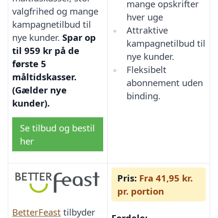
mange opskrifter
valgfrihed og mange
hver uge
kampagnetilbud til
Attraktive
nye kunder.
Spar op
kampagnetilbud til
til 959 kr på de
nye kunder.
første 5
Fleksibelt
måltidskasser.
abonnement uden
(Gælder nye
binding.
kunder).
Se tilbud og bestil
her
Pris:
Fra 41,95 kr.
pr. portion
BetterFeast
tilbyder
Fordele: