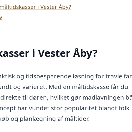
måltidskasser i Vester Åby?
y
asser i Vester Åby?
aktisk og tidsbesparende løsning for travle fam
undt og varieret. Med en måltidskasse får du
 direkte til døren, hvilket gør madlavningen b
ept har vundet stor popularitet blandt folk,
køb og planlægning af måltider.