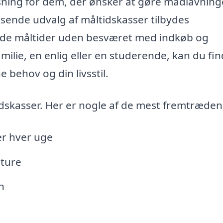
øsning for dem, der ønsker at gøre madlavnin
sende udvalg af måltidskasser tilbydes
de måltider uden besværet med indkøb og
milie, en enlig eller en studerende, kan du fi
 behov og din livsstil.
dskasser. Her er nogle af de mest fremtræden
er hver uge
sture
n