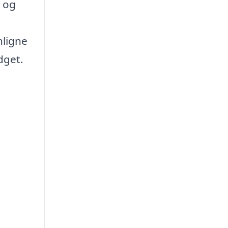
r og
nligne
dget.