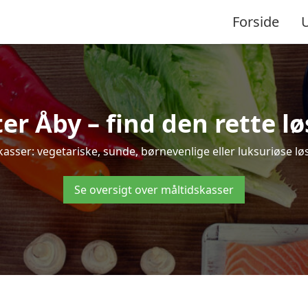
Forside
r Åby – find den rette løsn
ser: vegetariske, sunde, børnevenlige eller luksuriøse løsni
Se oversigt over måltidskasser