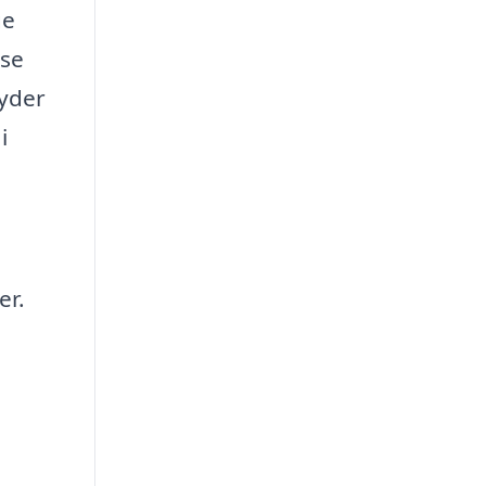
ge
ise
byder
i
er.