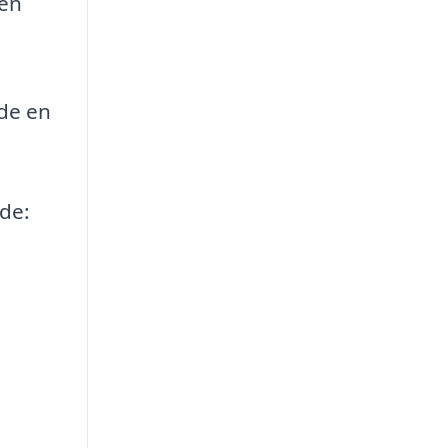
gen
nde en
de: