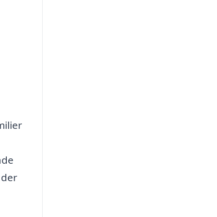
ilier
åde
 der