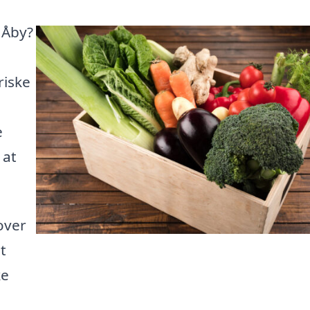
r Åby?
riske
e
 at
over
t
ke