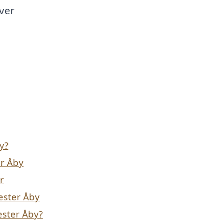
ver
y?
er Åby
r
Vester Åby
ester Åby?