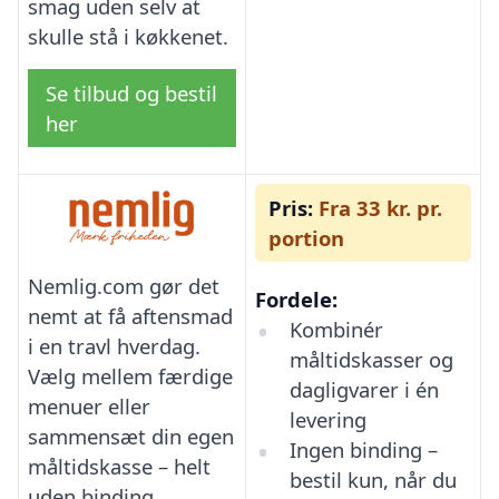
smag uden selv at
skulle stå i køkkenet.
Se tilbud og bestil
her
Pris:
Fra 33 kr. pr.
portion
Nemlig.com gør det
Fordele:
nemt at få aftensmad
Kombinér
i en travl hverdag.
måltidskasser og
Vælg mellem færdige
dagligvarer i én
menuer eller
levering
sammensæt din egen
Ingen binding –
måltidskasse – helt
bestil kun, når du
uden binding.