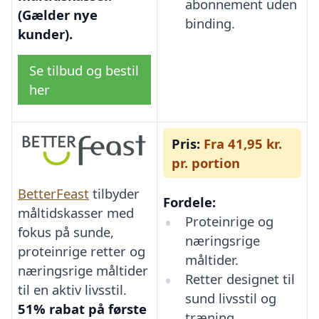
abonnement uden
(Gælder nye
binding.
kunder).
Se tilbud og bestil
her
Pris:
Fra 41,95 kr.
pr. portion
BetterFeast
tilbyder
Fordele:
måltidskasser med
Proteinrige og
fokus på sunde,
næringsrige
proteinrige retter og
måltider.
næringsrige måltider
Retter designet til
til en aktiv livsstil.
sund livsstil og
51% rabat på første
træning.