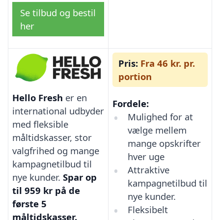
Se tilbud og bestil
her
Pris:
Fra 46 kr. pr.
portion
Hello Fresh
er en
Fordele:
international udbyder
Mulighed for at
med fleksible
vælge mellem
måltidskasser, stor
mange opskrifter
valgfrihed og mange
hver uge
kampagnetilbud til
Attraktive
nye kunder.
Spar op
kampagnetilbud til
til 959 kr på de
nye kunder.
første 5
Fleksibelt
måltidskasser.