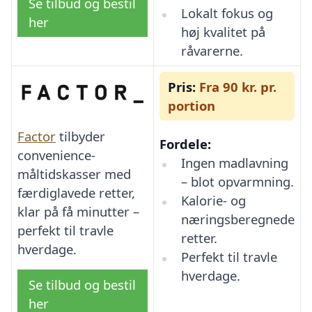
Se tilbud og bestil
Lokalt fokus og
her
høj kvalitet på
råvarerne.
Pris:
Fra 90 kr. pr.
portion
Factor
tilbyder
Fordele:
convenience-
Ingen madlavning
måltidskasser med
– blot opvarmning.
færdiglavede retter,
Kalorie- og
klar på få minutter –
næringsberegnede
perfekt til travle
retter.
hverdage.
Perfekt til travle
hverdage.
Se tilbud og bestil
her