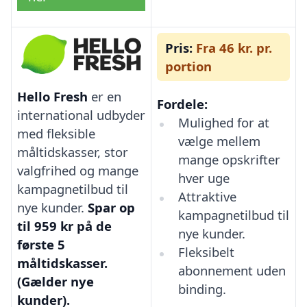
Pris:
Fra 46 kr. pr.
portion
Hello Fresh
er en
Fordele:
international udbyder
Mulighed for at
med fleksible
vælge mellem
måltidskasser, stor
mange opskrifter
valgfrihed og mange
hver uge
kampagnetilbud til
Attraktive
nye kunder.
Spar op
kampagnetilbud til
til 959 kr på de
nye kunder.
første 5
Fleksibelt
måltidskasser.
abonnement uden
(Gælder nye
binding.
kunder).