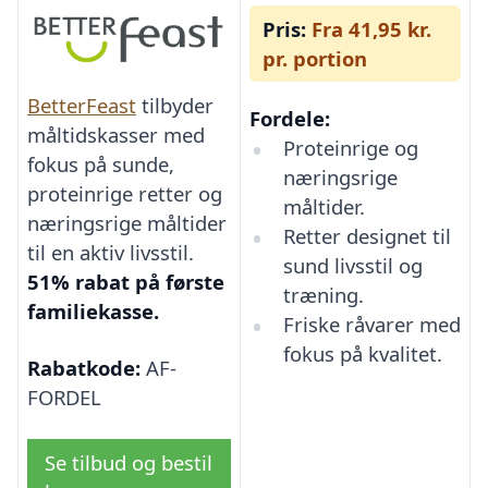
Pris:
Fra 41,95 kr.
pr. portion
BetterFeast
tilbyder
Fordele:
måltidskasser med
Proteinrige og
fokus på sunde,
næringsrige
proteinrige retter og
måltider.
næringsrige måltider
Retter designet til
til en aktiv livsstil.
sund livsstil og
51% rabat på første
træning.
familiekasse.
Friske råvarer med
fokus på kvalitet.
Rabatkode:
AF-
FORDEL
Se tilbud og bestil