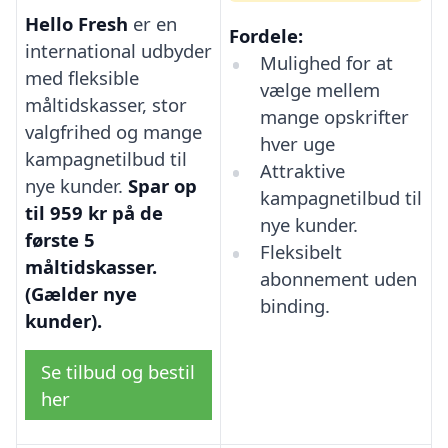
Hello Fresh
er en
Fordele:
international udbyder
Mulighed for at
med fleksible
vælge mellem
måltidskasser, stor
mange opskrifter
valgfrihed og mange
hver uge
kampagnetilbud til
Attraktive
nye kunder.
Spar op
kampagnetilbud til
til 959 kr på de
nye kunder.
første 5
Fleksibelt
måltidskasser.
abonnement uden
(Gælder nye
binding.
kunder).
Se tilbud og bestil
her