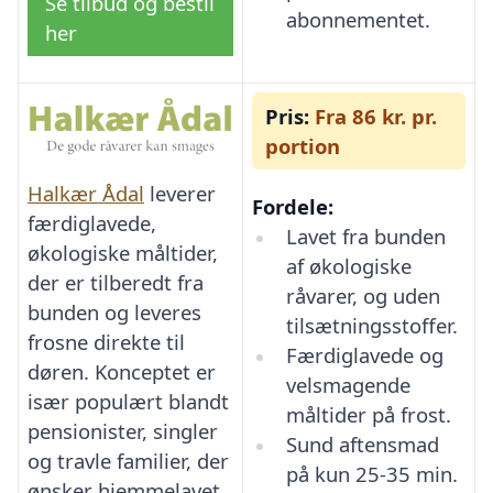
Se tilbud og bestil
abonnementet.
her
Pris:
Fra 86 kr. pr.
portion
Halkær Ådal
leverer
Fordele:
færdiglavede,
Lavet fra bunden
økologiske måltider,
af økologiske
der er tilberedt fra
råvarer, og uden
bunden og leveres
tilsætningsstoffer.
frosne direkte til
Færdiglavede og
døren. Konceptet er
velsmagende
især populært blandt
måltider på frost.
pensionister, singler
Sund aftensmad
og travle familier, der
på kun 25-35 min.
ønsker hjemmelavet