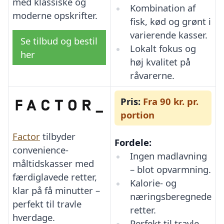
med klassiske og
Kombination af
moderne opskrifter.
fisk, kød og grønt i
varierende kasser.
Se tilbud og bestil
Lokalt fokus og
her
høj kvalitet på
råvarerne.
Pris:
Fra 90 kr. pr.
portion
Factor
tilbyder
Fordele:
convenience-
Ingen madlavning
måltidskasser med
– blot opvarmning.
færdiglavede retter,
Kalorie- og
klar på få minutter –
næringsberegnede
perfekt til travle
retter.
hverdage.
Perfekt til travle