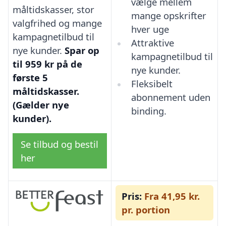
vælge mellem
måltidskasser, stor
mange opskrifter
valgfrihed og mange
hver uge
kampagnetilbud til
Attraktive
nye kunder.
Spar op
kampagnetilbud til
til 959 kr på de
nye kunder.
første 5
Fleksibelt
måltidskasser.
abonnement uden
(Gælder nye
binding.
kunder).
Se tilbud og bestil
her
Pris:
Fra 41,95 kr.
pr. portion