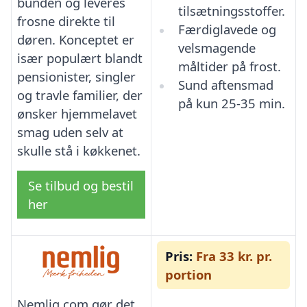
bunden og leveres
tilsætningsstoffer.
frosne direkte til
Færdiglavede og
døren. Konceptet er
velsmagende
især populært blandt
måltider på frost.
pensionister, singler
Sund aftensmad
og travle familier, der
på kun 25-35 min.
ønsker hjemmelavet
smag uden selv at
skulle stå i køkkenet.
Se tilbud og bestil
her
Pris:
Fra 33 kr. pr.
portion
Nemlig.com gør det