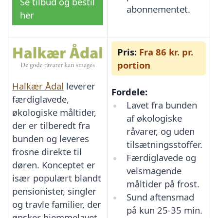
Se tilbud og bestil
abonnementet.
her
Pris:
Fra 86 kr. pr.
portion
Halkær Ådal
leverer
Fordele:
færdiglavede,
Lavet fra bunden
økologiske måltider,
af økologiske
der er tilberedt fra
råvarer, og uden
bunden og leveres
tilsætningsstoffer.
frosne direkte til
Færdiglavede og
døren. Konceptet er
velsmagende
især populært blandt
måltider på frost.
pensionister, singler
Sund aftensmad
og travle familier, der
på kun 25-35 min.
ønsker hjemmelavet