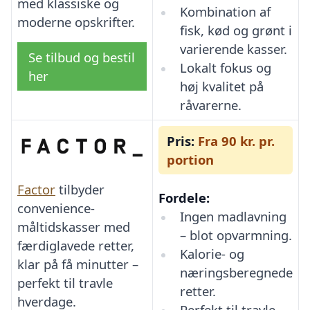
med klassiske og
Kombination af
moderne opskrifter.
fisk, kød og grønt i
varierende kasser.
Se tilbud og bestil
Lokalt fokus og
her
høj kvalitet på
råvarerne.
Pris:
Fra 90 kr. pr.
portion
Factor
tilbyder
Fordele:
convenience-
Ingen madlavning
måltidskasser med
– blot opvarmning.
færdiglavede retter,
Kalorie- og
klar på få minutter –
næringsberegnede
perfekt til travle
retter.
hverdage.
Perfekt til travle