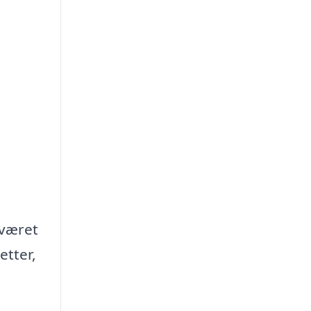
t
sværet
etter,