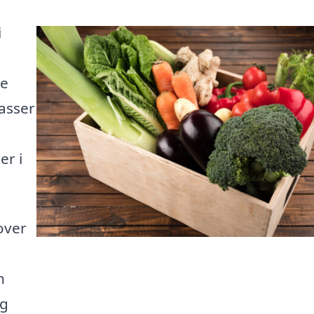
i
de
kasser
er i
over
n
og