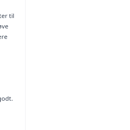
er til
øve
ere
godt.