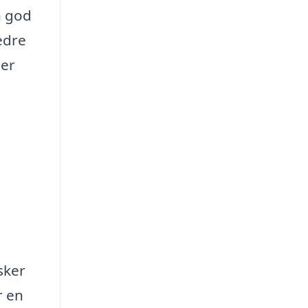
n god
edre
ser
sker
r en