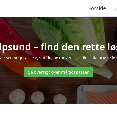
Forside
sund – find den rette løsn
er: vegetariske, sunde, børnevenlige eller luksuriøse løsni
Se oversigt over måltidskasser