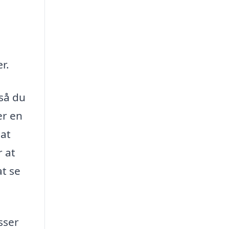
r.
 så du
er en
 at
 at
at se
sser