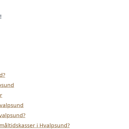
!
d?
lpsund
r
 Hvalpsund
Hvalpsund?
måltidskasser i Hvalpsund?