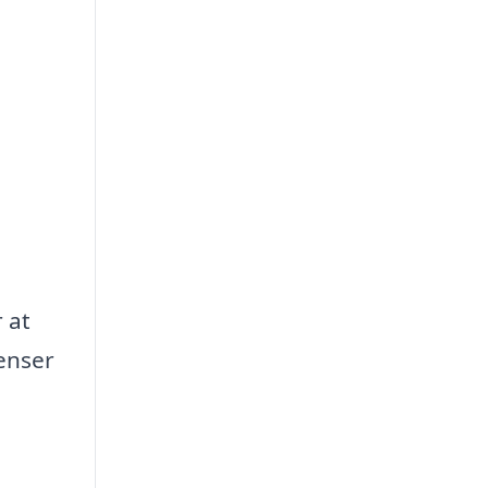
 at
enser