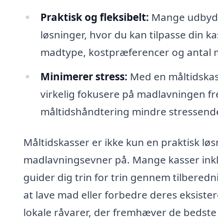
Praktisk og fleksibelt:
Mange udbydere
løsninger, hvor du kan tilpasse din k
madtype, kostpræferencer og antal m
Minimerer stress:
Med en måltidskass
virkelig fokusere på madlavningen fr
måltidshåndtering mindre stressend
Måltidskasser er ikke kun en praktisk l
madlavningsevner på. Mange kasser inkl
guider dig trin for trin gennem tilberedn
at lave mad eller forbedre deres eksist
lokale råvarer, der fremhæver de bedste