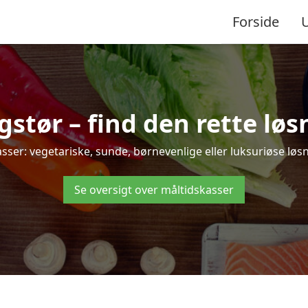
Forside
tør – find den rette løsni
r: vegetariske, sunde, børnevenlige eller luksuriøse løsnin
Se oversigt over måltidskasser