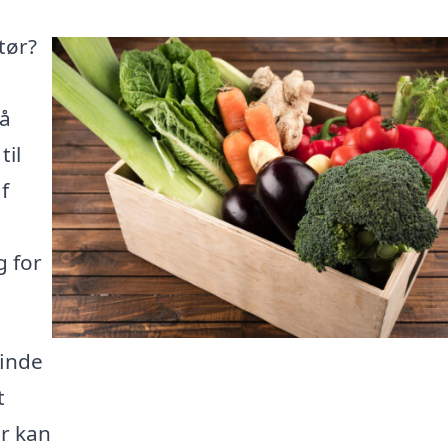
tør?
få
til
f
g for
finde
t
r kan