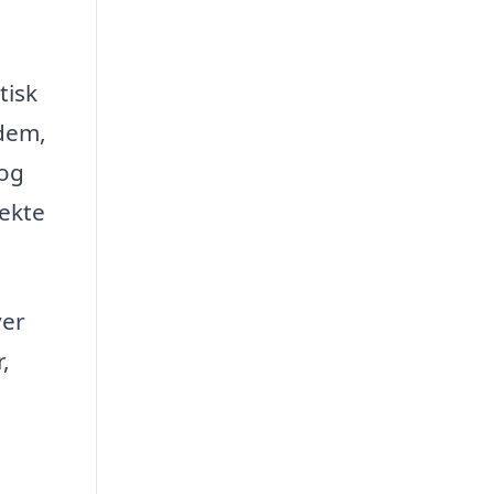
tisk
 dem,
 og
rekte
ver
,