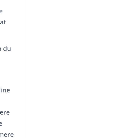
e
af
n du
dine
lære
e
 mere