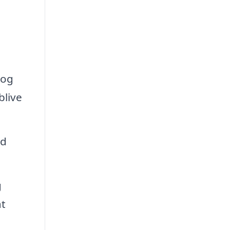
 og
blive
ld
g
at