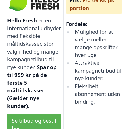
Pris:
Fra 46 kr. pr.
portion
Hello Fresh
er en
Fordele:
international udbyder
Mulighed for at
med fleksible
vælge mellem
måltidskasser, stor
mange opskrifter
valgfrihed og mange
hver uge
kampagnetilbud til
Attraktive
nye kunder.
Spar op
kampagnetilbud til
til 959 kr på de
nye kunder.
første 5
Fleksibelt
måltidskasser.
abonnement uden
(Gælder nye
binding.
kunder).
Se tilbud og bestil
her