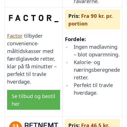
råvarerne.
Pris:
Fra 90 kr. pr.
portion
Factor
tilbyder
Fordele:
convenience-
Ingen madlavning
måltidskasser med
– blot opvarmning.
færdiglavede retter,
Kalorie- og
klar på få minutter –
næringsberegnede
perfekt til travle
retter.
hverdage.
Perfekt til travle
hverdage.
Se tilbud og bestil
her
Pris:
Fra 46,5 kr.