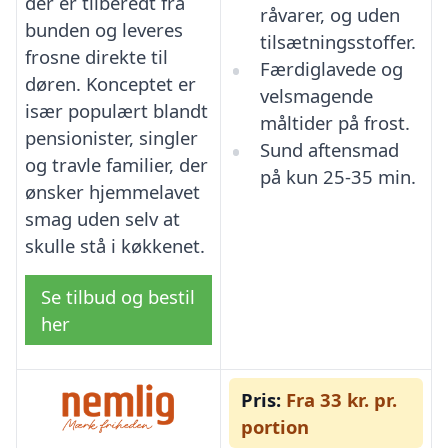
der er tilberedt fra
råvarer, og uden
bunden og leveres
tilsætningsstoffer.
frosne direkte til
Færdiglavede og
døren. Konceptet er
velsmagende
især populært blandt
måltider på frost.
pensionister, singler
Sund aftensmad
og travle familier, der
på kun 25-35 min.
ønsker hjemmelavet
smag uden selv at
skulle stå i køkkenet.
Se tilbud og bestil
her
Pris:
Fra 33 kr. pr.
portion