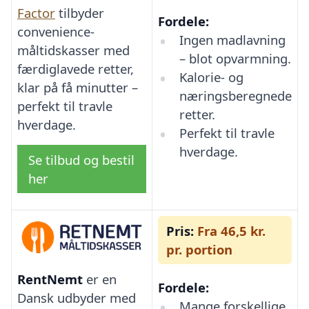
Factor
tilbyder
Fordele:
convenience-
Ingen madlavning
måltidskasser med
– blot opvarmning.
færdiglavede retter,
Kalorie- og
klar på få minutter –
næringsberegnede
perfekt til travle
retter.
hverdage.
Perfekt til travle
hverdage.
Se tilbud og bestil
her
Pris:
Fra 46,5 kr.
pr. portion
RentNemt
er en
Fordele:
Dansk udbyder med
Mange forskellige