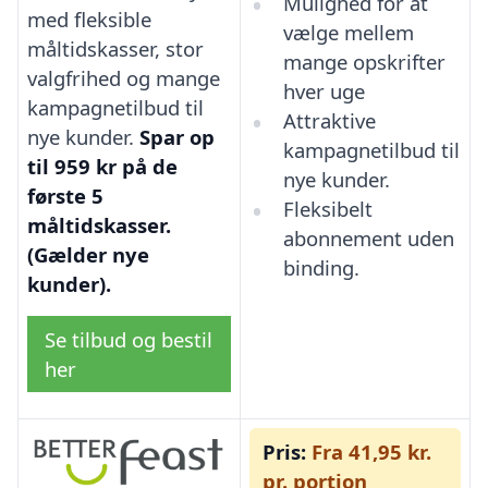
Mulighed for at
med fleksible
vælge mellem
måltidskasser, stor
mange opskrifter
valgfrihed og mange
hver uge
kampagnetilbud til
Attraktive
nye kunder.
Spar op
kampagnetilbud til
til 959 kr på de
nye kunder.
første 5
Fleksibelt
måltidskasser.
abonnement uden
(Gælder nye
binding.
kunder).
Se tilbud og bestil
her
Pris:
Fra 41,95 kr.
pr. portion