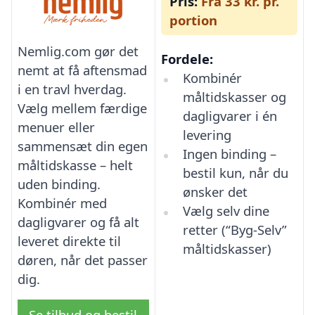
Pris:
Fra 33 kr. pr.
portion
Nemlig.com gør det
Fordele:
nemt at få aftensmad
Kombinér
i en travl hverdag.
måltidskasser og
Vælg mellem færdige
dagligvarer i én
menuer eller
levering
sammensæt din egen
Ingen binding –
måltidskasse – helt
bestil kun, når du
uden binding.
ønsker det
Kombinér med
Vælg selv dine
dagligvarer og få alt
retter (“Byg-Selv”
leveret direkte til
måltidskasser)
døren, når det passer
dig.
Se tilbud og bestil