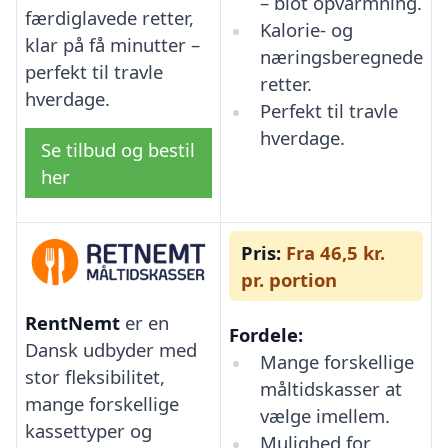
– blot opvarmning.
færdiglavede retter,
Kalorie- og
klar på få minutter –
næringsberegnede
perfekt til travle
retter.
hverdage.
Perfekt til travle
hverdage.
Se tilbud og bestil
her
Pris:
Fra 46,5 kr.
pr. portion
RentNemt
er en
Fordele:
Dansk udbyder med
Mange forskellige
stor fleksibilitet,
måltidskasser at
mange forskellige
vælge imellem.
kassettyper og
Mulighed for