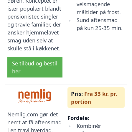
døren. Konceptet er
velsmagende
især populært blandt
måltider på frost.
pensionister, singler
Sund aftensmad
og travle familier, der
på kun 25-35 min.
ønsker hjemmelavet
smag uden selv at
skulle stå i køkkenet.
Se tilbud og bestil
her
Pris:
Fra 33 kr. pr.
portion
Nemlig.com gør det
Fordele:
nemt at få aftensmad
Kombinér
i en travl hverdag.