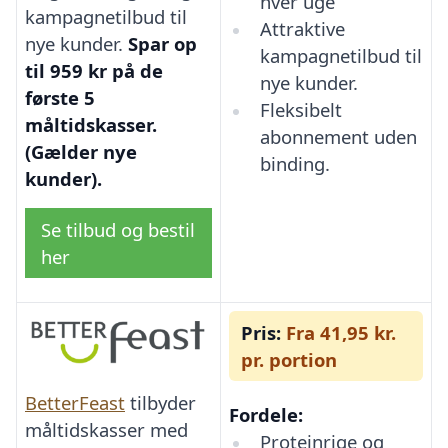
hver uge
kampagnetilbud til
Attraktive
nye kunder.
Spar op
kampagnetilbud til
til 959 kr på de
nye kunder.
første 5
Fleksibelt
måltidskasser.
abonnement uden
(Gælder nye
binding.
kunder).
Se tilbud og bestil
her
Pris:
Fra 41,95 kr.
pr. portion
BetterFeast
tilbyder
Fordele:
måltidskasser med
Proteinrige og