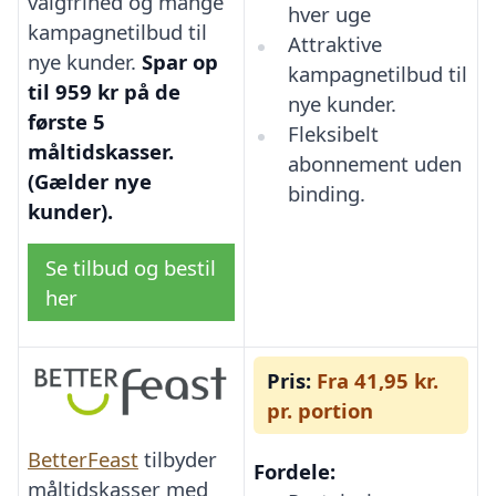
valgfrihed og mange
hver uge
kampagnetilbud til
Attraktive
nye kunder.
Spar op
kampagnetilbud til
til 959 kr på de
nye kunder.
første 5
Fleksibelt
måltidskasser.
abonnement uden
(Gælder nye
binding.
kunder).
Se tilbud og bestil
her
Pris:
Fra 41,95 kr.
pr. portion
BetterFeast
tilbyder
Fordele:
måltidskasser med