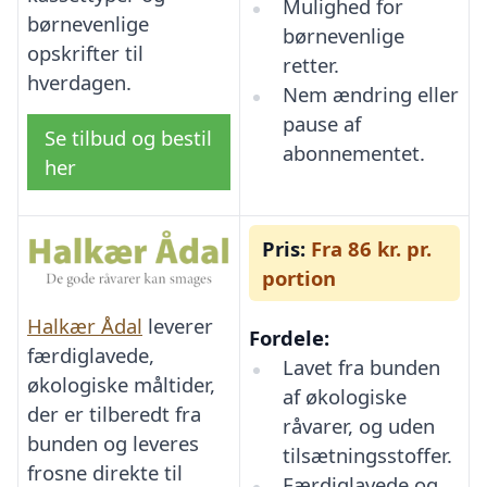
Mulighed for
børnevenlige
børnevenlige
opskrifter til
retter.
hverdagen.
Nem ændring eller
pause af
Se tilbud og bestil
abonnementet.
her
Pris:
Fra 86 kr. pr.
portion
Halkær Ådal
leverer
Fordele:
færdiglavede,
Lavet fra bunden
økologiske måltider,
af økologiske
der er tilberedt fra
råvarer, og uden
bunden og leveres
tilsætningsstoffer.
frosne direkte til
Færdiglavede og