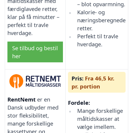
måltidskasser med
– blot opvarmning.
færdiglavede retter,
Kalorie- og
klar på få minutter –
næringsberegnede
perfekt til travle
retter.
hverdage.
Perfekt til travle
hverdage.
Se tilbud og bestil
her
Pris:
Fra 46,5 kr.
pr. portion
RentNemt
er en
Fordele:
Dansk udbyder med
Mange forskellige
stor fleksibilitet,
måltidskasser at
mange forskellige
vælge imellem.
kassettyper og