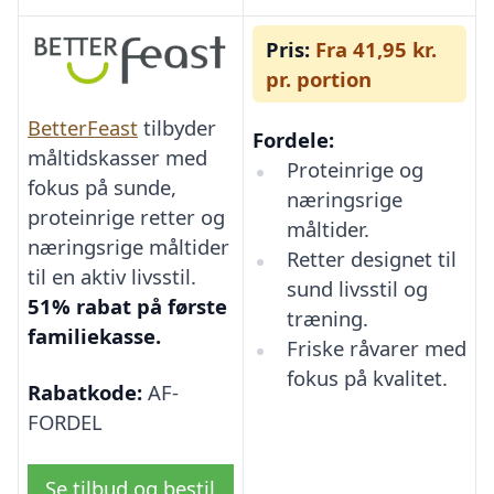
Pris:
Fra 41,95 kr.
pr. portion
BetterFeast
tilbyder
Fordele:
måltidskasser med
Proteinrige og
fokus på sunde,
næringsrige
proteinrige retter og
måltider.
næringsrige måltider
Retter designet til
til en aktiv livsstil.
sund livsstil og
51% rabat på første
træning.
familiekasse.
Friske råvarer med
fokus på kvalitet.
Rabatkode:
AF-
FORDEL
Se tilbud og bestil