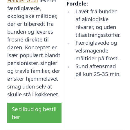
Halkær Ådal
leverer
Fordele:
færdiglavede,
Lavet fra bunden
økologiske måltider,
af økologiske
der er tilberedt fra
råvarer, og uden
bunden og leveres
tilsætningsstoffer.
frosne direkte til
Færdiglavede og
døren. Konceptet er
velsmagende
især populært blandt
måltider på frost.
pensionister, singler
Sund aftensmad
og travle familier, der
på kun 25-35 min.
ønsker hjemmelavet
smag uden selv at
skulle stå i køkkenet.
Se tilbud og bestil
her