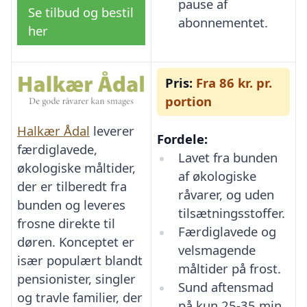
pause af
Se tilbud og bestil
abonnementet.
her
Pris:
Fra 86 kr. pr.
portion
Halkær Ådal
leverer
Fordele:
færdiglavede,
Lavet fra bunden
økologiske måltider,
af økologiske
der er tilberedt fra
råvarer, og uden
bunden og leveres
tilsætningsstoffer.
frosne direkte til
Færdiglavede og
døren. Konceptet er
velsmagende
især populært blandt
måltider på frost.
pensionister, singler
Sund aftensmad
og travle familier, der
på kun 25-35 min.