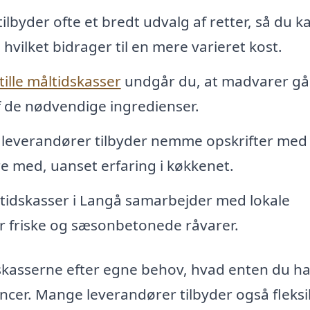
lbyder ofte et bredt udvalg af retter, så du k
hvilket bidrager til en mere varieret kost.
tille måltidskasser
undgår du, at madvarer går
f de nødvendige ingredienser.
 leverandører tilbyder nemme opskrifter med
ære med, uanset erfaring i køkkenet.
idskasser i Langå samarbejder med lokale
år friske og sæsonbetonede råvarer.
dskasserne efter egne behov, hvad enten du ha
encer. Mange leverandører tilbyder også fleksi