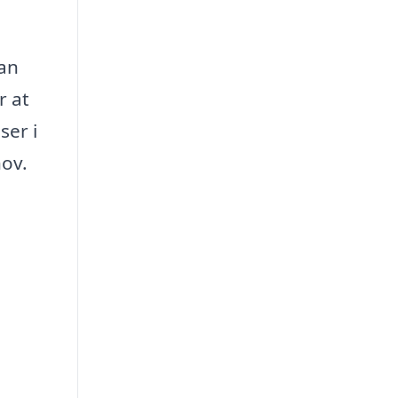
kan
r at
ser i
hov.