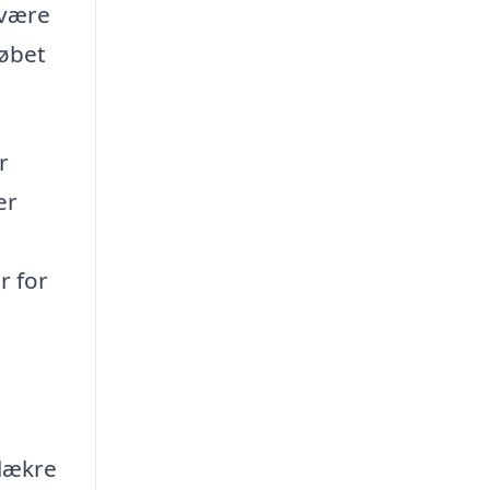
 være
løbet
r
er
r for
 lækre