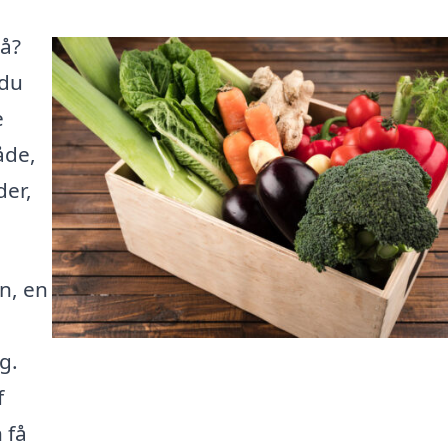
gå?
 du
e
åde,
der,
n, en
g.
f
 få