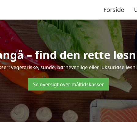
Forside
gå – find den rette løsnin
: vegetariske, sunde, børnevenlige eller luksuriøse løsning
Se oversigt over måltidskasser