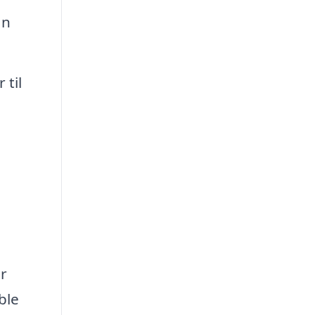
an
 til
r
ble