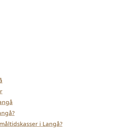
å
r
Langå
Langå?
måltidskasser i Langå?