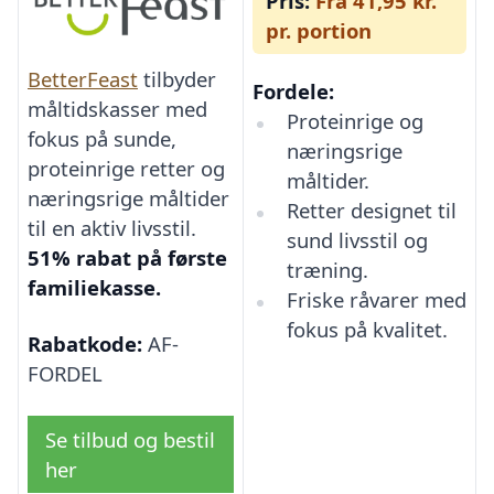
Pris:
Fra 41,95 kr.
pr. portion
BetterFeast
tilbyder
Fordele:
måltidskasser med
Proteinrige og
fokus på sunde,
næringsrige
proteinrige retter og
måltider.
næringsrige måltider
Retter designet til
til en aktiv livsstil.
sund livsstil og
51% rabat på første
træning.
familiekasse.
Friske råvarer med
fokus på kvalitet.
Rabatkode:
AF-
FORDEL
Se tilbud og bestil
her