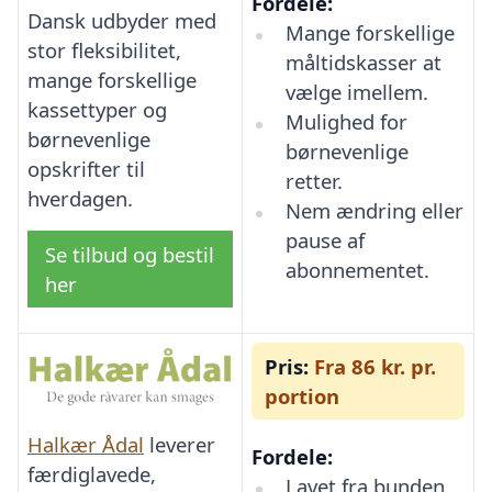
Fordele:
Dansk udbyder med
Mange forskellige
stor fleksibilitet,
måltidskasser at
mange forskellige
vælge imellem.
kassettyper og
Mulighed for
børnevenlige
børnevenlige
opskrifter til
retter.
hverdagen.
Nem ændring eller
pause af
Se tilbud og bestil
abonnementet.
her
Pris:
Fra 86 kr. pr.
portion
Halkær Ådal
leverer
Fordele:
færdiglavede,
Lavet fra bunden