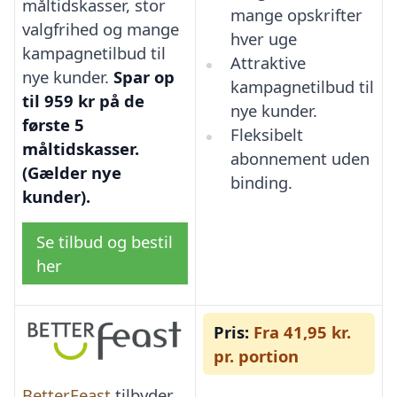
måltidskasser, stor
mange opskrifter
valgfrihed og mange
hver uge
kampagnetilbud til
Attraktive
nye kunder.
Spar op
kampagnetilbud til
til 959 kr på de
nye kunder.
første 5
Fleksibelt
måltidskasser.
abonnement uden
(Gælder nye
binding.
kunder).
Se tilbud og bestil
her
Pris:
Fra 41,95 kr.
pr. portion
BetterFeast
tilbyder