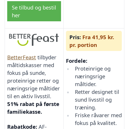
Se tilbud og bestil
her
Pris:
Fra 41,95 kr.
pr. portion
BetterFeast
tilbyder
Fordele:
måltidskasser med
Proteinrige og
fokus på sunde,
næringsrige
proteinrige retter og
måltider.
næringsrige måltider
Retter designet til
til en aktiv livsstil.
sund livsstil og
51% rabat på første
træning.
familiekasse.
Friske råvarer med
fokus på kvalitet.
Rabatkode:
AF-