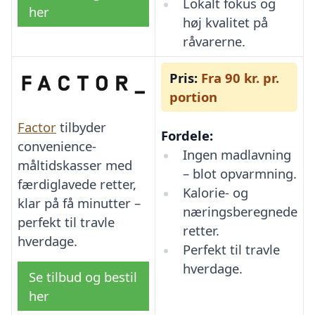
Lokalt fokus og
her
høj kvalitet på
råvarerne.
Pris:
Fra 90 kr. pr.
portion
Factor
tilbyder
Fordele:
convenience-
Ingen madlavning
måltidskasser med
– blot opvarmning.
færdiglavede retter,
Kalorie- og
klar på få minutter –
næringsberegnede
perfekt til travle
retter.
hverdage.
Perfekt til travle
hverdage.
Se tilbud og bestil
her