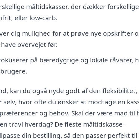
kellige måltidskasser, der dækker forskellige
it, eller low-carb.
er dig mulighed for at prøve nye opskrifter 
 have overvejet før.
kuserer på bæredygtige og lokale råvarer, hv
rbrugere.
nd, kan du også nyde godt af den fleksibilitet
selv, hvor ofte du ønsker at modtage en kas
e præferencer og behov. Skal der være mad til 
l en travl hverdag? De fleste måltidskasse-
passe din bestilling, så den passer perfekt til