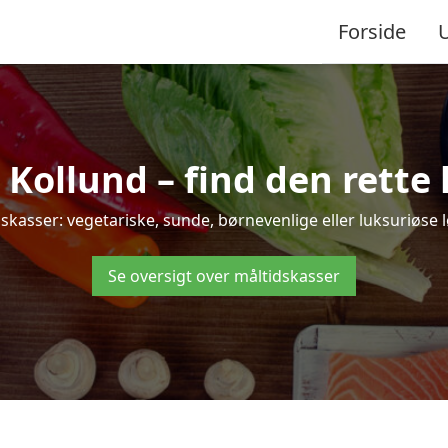
Forside
ollund – find den rette lø
sser: vegetariske, sunde, børnevenlige eller luksuriøse løs
Se oversigt over måltidskasser