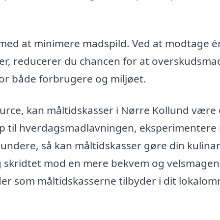
g med at minimere madspild. Ved at modtage é
r, reducerer du chancen for at overskudsma
n for både forbrugere og miljøet.
ource, kan måltidskasser i Nørre Kollund være
ælp til hverdagsmadlavningen, eksperimenter
e sundere, så kan måltidskasser gøre din kulina
g skridtet mod en mere bekvem og velsmage
 som måltidskasserne tilbyder i dit lokalom