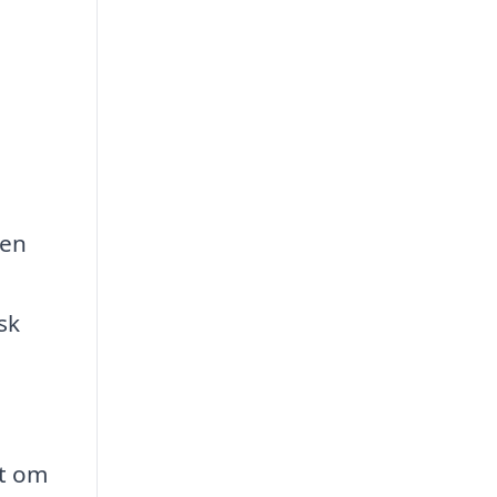
 en
sk
et om