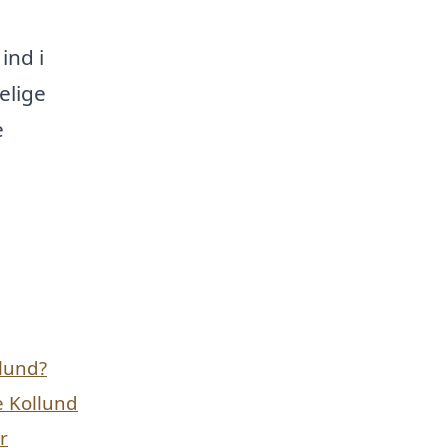
ind i
elige
e
llund?
e Kollund
r