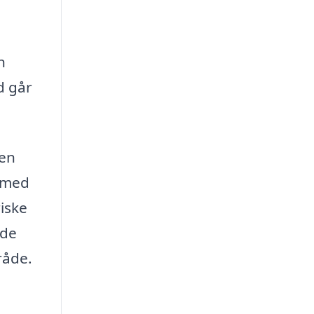
n
d går
 en
e med
riske
nde
råde.