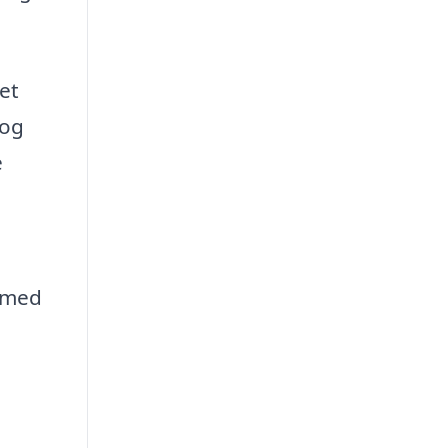
et
 og
e
s med