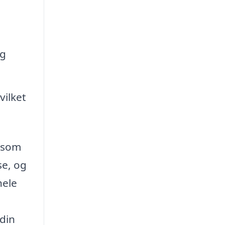
og
ilket
, som
se, og
hele
 din