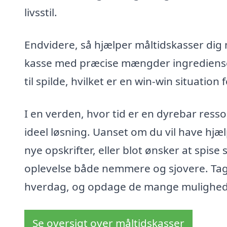
livsstil.
Endvidere, så hjælper måltidskasser di
kasse med præcise mængder ingrediense
til spilde, hvilket er en win-win situatio
I en verden, hvor tid er en dyrebar ress
ideel løsning. Uanset om du vil have hj
nye opskrifter, eller blot ønsker at spis
oplevelse både nemmere og sjovere. Ta
hverdag, og opdage de mange muligheder
Se oversigt over måltidskasser