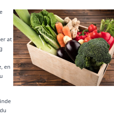
re
er at
g
e, en
du
finde
 du