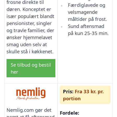
frosne direkte til
Færdiglavede og
døren. Konceptet er
velsmagende
især populært blandt
måltider på frost.
pensionister, singler
Sund aftensmad
og travle familier, der
på kun 25-35 min.
ønsker hjemmelavet
smag uden selv at
skulle stå i køkkenet.
Se tilbud og bestil
her
Pris:
Fra 33 kr. pr.
portion
Nemlig.com gør det
Fordele:
nemt at få aftensmad