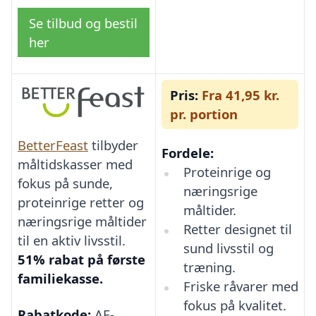
Se tilbud og bestil
her
Pris:
Fra 41,95 kr.
pr. portion
BetterFeast
tilbyder
Fordele:
måltidskasser med
Proteinrige og
fokus på sunde,
næringsrige
proteinrige retter og
måltider.
næringsrige måltider
Retter designet til
til en aktiv livsstil.
sund livsstil og
51% rabat på første
træning.
familiekasse.
Friske råvarer med
fokus på kvalitet.
Rabatkode:
AF-