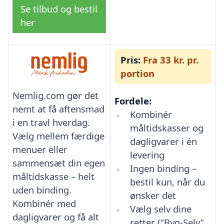
Se tilbud og bestil
her
Pris:
Fra 33 kr. pr.
portion
Nemlig.com gør det
Fordele:
nemt at få aftensmad
Kombinér
i en travl hverdag.
måltidskasser og
Vælg mellem færdige
dagligvarer i én
menuer eller
levering
sammensæt din egen
Ingen binding –
måltidskasse – helt
bestil kun, når du
uden binding.
ønsker det
Kombinér med
Vælg selv dine
dagligvarer og få alt
retter (“Byg-Selv”