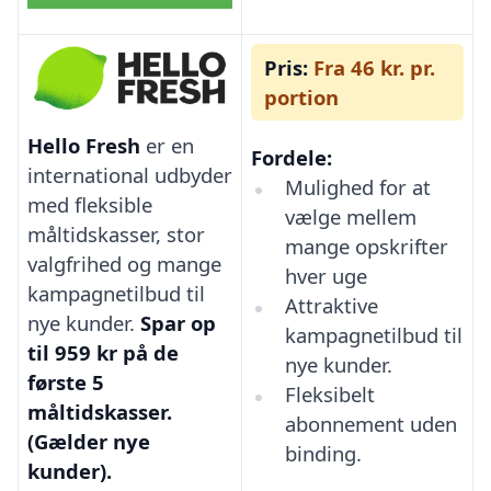
Pris:
Fra 46 kr. pr.
portion
Hello Fresh
er en
Fordele:
international udbyder
Mulighed for at
med fleksible
vælge mellem
måltidskasser, stor
mange opskrifter
valgfrihed og mange
hver uge
kampagnetilbud til
Attraktive
nye kunder.
Spar op
kampagnetilbud til
til 959 kr på de
nye kunder.
første 5
Fleksibelt
måltidskasser.
abonnement uden
(Gælder nye
binding.
kunder).