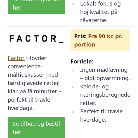
Lokalt fokus og
her
høj kvalitet på
råvarerne.
Pris:
Fra 90 kr. pr.
portion
Factor
tilbyder
Fordele:
convenience-
Ingen madlavning
måltidskasser med
– blot opvarmning.
færdiglavede retter,
Kalorie- og
klar på få minutter –
næringsberegnede
perfekt til travle
retter.
hverdage.
Perfekt til travle
hverdage.
Se tilbud og bestil
her